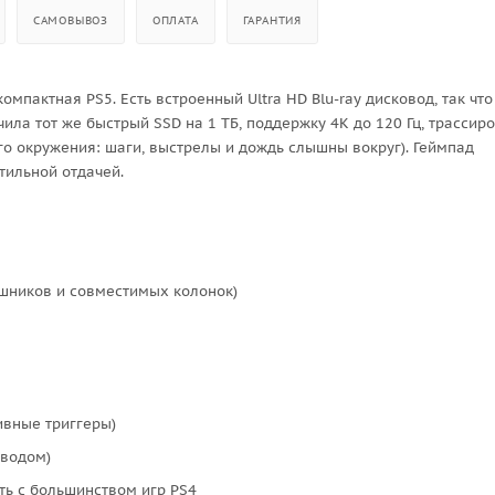
САМОВЫВОЗ
ОПЛАТА
ГАРАНТИЯ
компактная PS5. Есть встроенный Ultra HD Blu-ray дисковод, так что
чила тот же быстрый SSD на 1 ТБ, поддержку 4K до 120 Гц, трассир
го окружения: шаги, выстрелы и дождь слышны вокруг). Геймпад
тильной отдачей.
ушников и совместимых колонок)
ивные триггеры)
оводом)
сть с большинством игр PS4