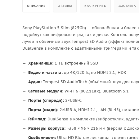
ОПИСАНИЕ
ОТЗЫВЫ
КАК КУПИТЬ
ДОСТАВКА
Sony PlayStation 5 Slim (825Gb) — обновлённая и более 
подойдут как цифровые игры, так и диски. Консоль полу
лучей и объёмный звук Tempest 3D Audio (эффект полно
DualSense в комплекте с адаптивными триггерами и так
Хранилище:
1 ТБ встроенный SSD
Видео и частота:
до 4K/120 Гц по HDMI 2.1; HDR
Аудио:
Tempest 3D AudioTech (объёмный звук для на
Сетевые модули:
Wi-Fi 6 (802.11ax), Bluetooth 5.1
Порты (спереди):
2×USB-C
Порты (сзади):
2×USB-A, HDMI 2.1, LAN (RJ-45), питание
Геймпад:
DualSense в комплекте (виброотклик, адапт
Размеры корпуса:
~358 × 96 × 216 мм (версия с диск
Особенности:
Ultra HD Blu-ray дисковод, совместимо