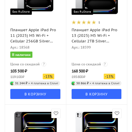
Без RuStore
Без RuStore
5
Планшет Apple iPad Pro
Планшет Apple iPad Pro
11 (2025) M5 Wi-Fi +
13 (2025) M5 Wi-Fi +
Cellular 256GB Silver
Cellular 2TB Silver
(Серебристый)
(Серебристый)
Арт.: 18568
Арт.: 18599
В наличии
Цена со скидкой
?
Цена со скидкой
?
103 500
₽
168 500
₽
-
13
%
-
13
%
119 100
₽
193 800
₽
31 244 ₽
× 4 платежа в Сплит
50 866 ₽
× 4 платежа в Сплит
В КОРЗИНУ
В КОРЗИНУ