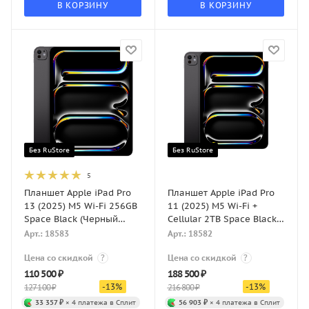
В КОРЗИНУ
В КОРЗИНУ
Без RuStore
Без RuStore
5
Планшет Apple iPad Pro
Планшет Apple iPad Pro
13 (2025) M5 Wi-Fi 256GB
11 (2025) M5 Wi-Fi +
Space Black (Черный
Cellular 2TB Space Black
космос)
(Черный космос)
Арт.: 18583
Арт.: 18582
Цена со скидкой
?
Цена со скидкой
?
110 500
₽
188 500
₽
-
13
%
-
13
%
127 100
₽
216 800
₽
33 357 ₽
× 4 платежа в Сплит
56 903 ₽
× 4 платежа в Сплит