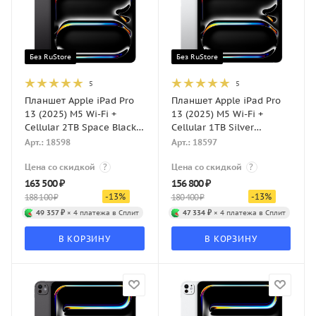
Без RuStore
Без RuStore
5
5
Планшет Apple iPad Pro
Планшет Apple iPad Pro
13 (2025) M5 Wi-Fi +
13 (2025) M5 Wi-Fi +
Cellular 2TB Space Black
Cellular 1TB Silver
(Черный космос)
(Серебристый)
Арт.: 18598
Арт.: 18597
Цена со скидкой
?
Цена со скидкой
?
163 500
₽
156 800
₽
-
13
%
-
13
%
188 100
₽
180 400
₽
49 357 ₽
× 4 платежа в Сплит
47 334 ₽
× 4 платежа в Сплит
В КОРЗИНУ
В КОРЗИНУ