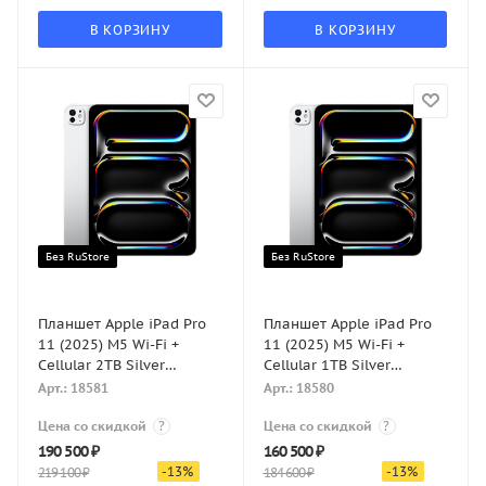
В КОРЗИНУ
В КОРЗИНУ
Без RuStore
Без RuStore
Планшет Apple iPad Pro
Планшет Apple iPad Pro
11 (2025) M5 Wi-Fi +
11 (2025) M5 Wi-Fi +
Cellular 2TB Silver
Cellular 1TB Silver
(Серебристый)
(Серебристый)
Арт.: 18581
Арт.: 18580
Цена со скидкой
?
Цена со скидкой
?
190 500
₽
160 500
₽
-
13
%
-
13
%
219 100
₽
184 600
₽