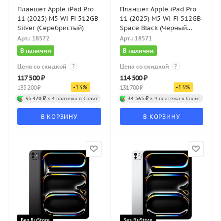
Планшет Apple iPad Pro
Планшет Apple iPad Pro
11 (2025) M5 Wi-Fi 512GB
11 (2025) M5 Wi-Fi 512GB
Silver (Серебристый)
Space Black (Черный
космос)
Арт.: 18572
Арт.: 18571
В наличии
В наличии
Цена со скидкой
?
Цена со скидкой
?
117 500
₽
114 500
₽
-
13
%
-
13
%
135 200
₽
131 700
₽
35 470 ₽
× 4 платежа в Сплит
34 565 ₽
× 4 платежа в Сплит
В КОРЗИНУ
В КОРЗИНУ
Без RuStore
Без RuStore