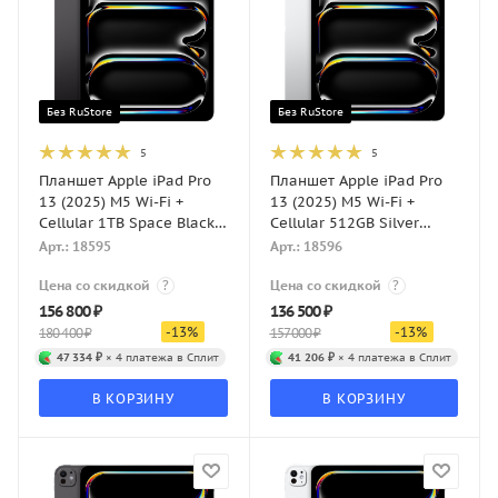
Без RuStore
Без RuStore
5
5
Планшет Apple iPad Pro
Планшет Apple iPad Pro
13 (2025) M5 Wi-Fi +
13 (2025) M5 Wi-Fi +
Cellular 1TB Space Black
Cellular 512GB Silver
(Черный космос)
(Серебристый)
Арт.: 18595
Арт.: 18596
Цена со скидкой
?
Цена со скидкой
?
156 800
₽
136 500
₽
-
13
%
-
13
%
180 400
₽
157 000
₽
47 334 ₽
× 4 платежа в Сплит
41 206 ₽
× 4 платежа в Сплит
В КОРЗИНУ
В КОРЗИНУ