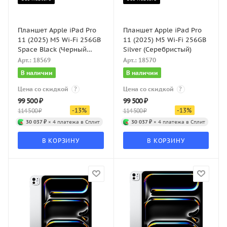
Планшет Apple iPad Pro
Планшет Apple iPad Pro
11 (2025) M5 Wi-Fi 256GB
11 (2025) M5 Wi-Fi 256GB
Space Black (Черный
Silver (Серебристый)
космос)
Арт.: 18569
Арт.: 18570
В наличии
В наличии
Цена со скидкой
?
Цена со скидкой
?
99 500
₽
99 500
₽
-
13
%
-
13
%
114 500
₽
114 500
₽
30 037 ₽
× 4 платежа в Сплит
30 037 ₽
× 4 платежа в Сплит
В КОРЗИНУ
В КОРЗИНУ