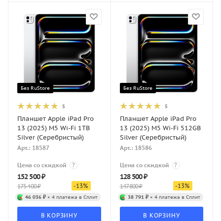
Без RuStore
Без RuStore
5
5
Планшет Apple iPad Pro
Планшет Apple iPad Pro
13 (2025) M5 Wi-Fi 1TB
13 (2025) M5 Wi-Fi 512GB
Silver (Серебристый)
Silver (Серебристый)
Арт.: 18587
Арт.: 18586
Цена со скидкой
?
Цена со скидкой
?
152 500
₽
128 500
₽
-
13
%
-
13
%
175 400
₽
147 800
₽
46 036 ₽
× 4 платежа в Сплит
38 791 ₽
× 4 платежа в Сплит
В КОРЗИНУ
В КОРЗИНУ