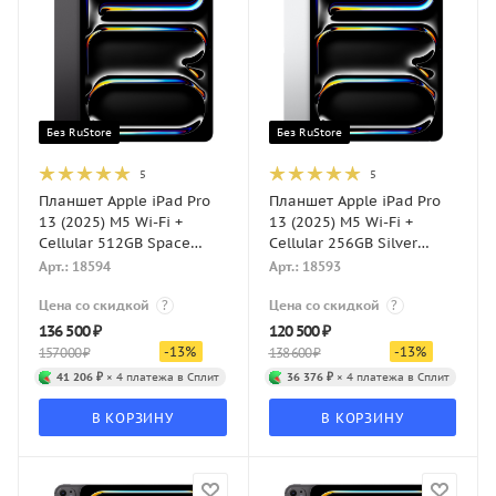
Без RuStore
Без RuStore
5
5
Планшет Apple iPad Pro
Планшет Apple iPad Pro
13 (2025) M5 Wi-Fi +
13 (2025) M5 Wi-Fi +
Cellular 512GB Space
Cellular 256GB Silver
Black (Черный космос)
(Серебристый)
Арт.: 18594
Арт.: 18593
Цена со скидкой
?
Цена со скидкой
?
136 500
₽
120 500
₽
-
13
%
-
13
%
157 000
₽
138 600
₽
41 206 ₽
× 4 платежа в Сплит
36 376 ₽
× 4 платежа в Сплит
В КОРЗИНУ
В КОРЗИНУ