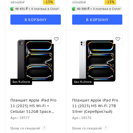
-
13
%
-
13
%
184 600
₽
153 600
₽
48 451 ₽
× 4 платежа в Сплит
40 300 ₽
× 4 платежа в Сплит
В КОРЗИНУ
В КОРЗИНУ
Без RuStore
Без RuStore
Планшет Apple iPad Pro
Планшет Apple iPad Pro
11 (2025) M5 Wi-Fi +
11 (2025) M5 Wi-Fi 2TB
Cellular 512GB Space
Silver (Серебристый)
Black (Черный космос)
Арт.: 18577
Арт.: 18576
Цена со скидкой
?
Цена со скидкой
?