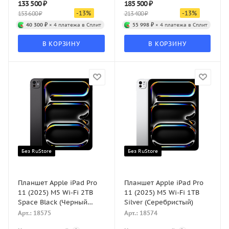
133 500
₽
185 500
₽
-
13
%
-
13
%
153 600
₽
213 400
₽
40 300 ₽
× 4 платежа в Сплит
55 998 ₽
× 4 платежа в Сплит
В КОРЗИНУ
В КОРЗИНУ
Без RuStore
Без RuStore
Планшет Apple iPad Pro
Планшет Apple iPad Pro
11 (2025) M5 Wi-Fi 2TB
11 (2025) M5 Wi-Fi 1TB
Space Black (Черный
Silver (Серебристый)
космос)
Арт.: 18575
Арт.: 18574