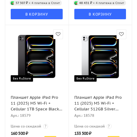
57 507 ₽
× 4 платежа в Сплит
48 451 ₽
× 4 платежа в Сплит
В КОРЗИНУ
В КОРЗИНУ
Без RuStore
Без RuStore
Планшет Apple iPad Pro
Планшет Apple iPad Pro
11 (2025) M5 Wi-Fi +
11 (2025) M5 Wi-Fi +
Cellular 1TB Space Black
Cellular 512GB Silver
(Черный космос)
(Серебристый)
Арт.: 18579
Арт.: 18578
Цена со скидкой
?
Цена со скидкой
?
160 500
₽
133 500
₽