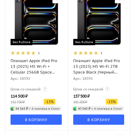
Без RuStore
Без RuStore
5
5
Планшет Apple iPad Pro
Планшет Apple iPad Pro
13 (2025) M5 Wi-Fi +
13 (2025) M5 Wi-Fi 2TB
Cellular 256GB Space
Space Black (Черный
Black (Черный космос)
космос)
Арт.: 18592
Арт.: 18591
Цена со скидкой
?
Цена со скидкой
?
114 500
₽
157 500
₽
-
13
%
-
13
%
131 700
₽
181 200
₽
34 565 ₽
× 4 платежа в Сплит
47 545 ₽
× 4 платежа в Сплит
В КОРЗИНУ
В КОРЗИНУ