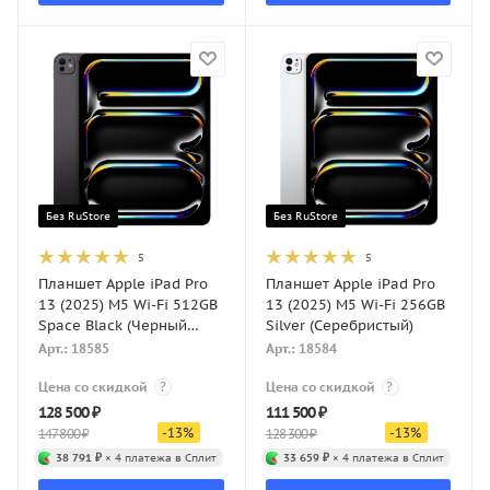
Без RuStore
Без RuStore
5
5
Планшет Apple iPad Pro
Планшет Apple iPad Pro
13 (2025) M5 Wi-Fi 512GB
13 (2025) M5 Wi-Fi 256GB
Space Black (Черный
Silver (Серебристый)
космос)
Арт.: 18585
Арт.: 18584
Цена со скидкой
?
Цена со скидкой
?
128 500
₽
111 500
₽
-
13
%
-
13
%
147 800
₽
128 300
₽
38 791 ₽
× 4 платежа в Сплит
33 659 ₽
× 4 платежа в Сплит