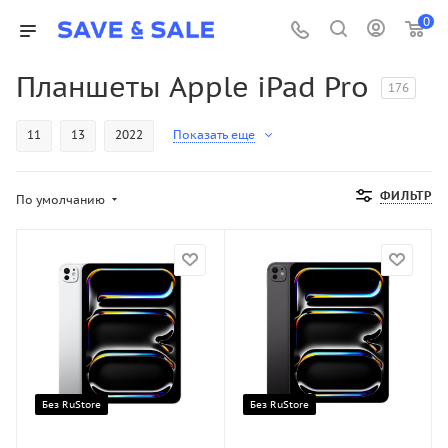
0
Планшеты Apple iPad Pro
176
11
13
2022
Показать еще
ФИЛЬТР
По умолчанию
Без RuStore
Без RuStore