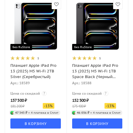
Без RuStore
Без RuStore
5
5
Планшет Apple iPad Pro
Планшет Apple iPad Pro
13 (2025) M5 Wi-Fi 2TB
13 (2025) M5 Wi-Fi 1TB
Silver (Серебристый)
Space Black (Черный
космос)
Арт.: 18589
Арт.: 18588
Цена со скидкой
?
Цена со скидкой
?
157 500
₽
152 500
₽
-
13
%
-
13
%
181 200
₽
175 400
₽
47 545 ₽
× 4 платежа в Сплит
46 036 ₽
× 4 платежа в Сплит
В КОРЗИНУ
В КОРЗИНУ