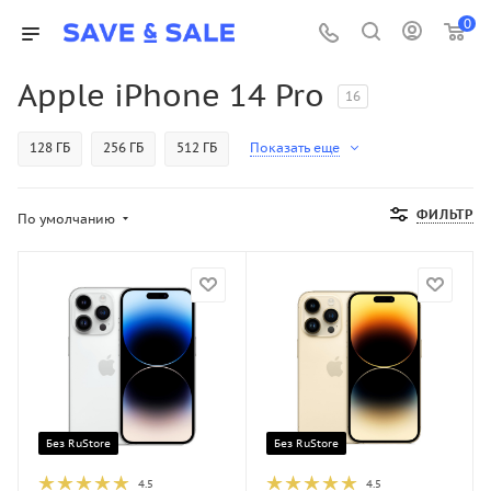
0
Apple iPhone 14 Pro
16
128 ГБ
256 ГБ
512 ГБ
Показать еще
ФИЛЬТР
По умолчанию
Без RuStore
Без RuStore
4.5
4.5