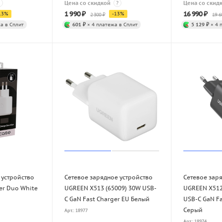
Цена со скидкой
?
Цена со скид
1 990
₽
16 990
₽
13
%
-
13
%
2 300
₽
19 6
а в Сплит
601 ₽
× 4 платежа в Сплит
5 129 ₽
× 4 
 устройство
Сетевое зарядное устройство
Сетевое зар
er Duo White
UGREEN X513 (65009) 30W USB-
UGREEN X512 
C GaN Fast Charger EU Белый
USB-C GaN Fa
Серый
Арт.: 18977
Арт.: 18974