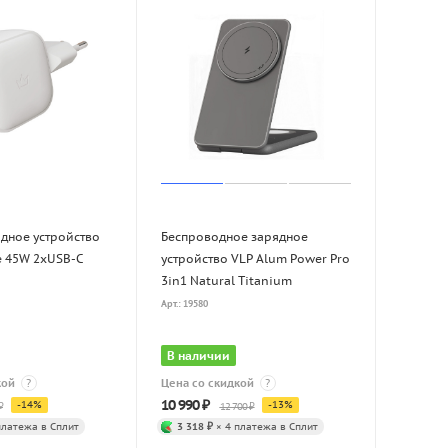
ядное устройство
Беспроводное зарядное
e 45W 2xUSB-C
устройство VLP Alum Power Pro
3in1 Natural Titanium
Арт.: 19580
В наличии
кой
?
Цена со скидкой
?
10 990
₽
-
14
%
-
13
%
₽
12 700
₽
платежа в Сплит
3 318 ₽
× 4 платежа в Сплит