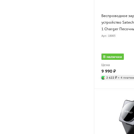
Беспроводное за
устройство Satech
1 Charger Песочн
Арт.: 18005
В наличии
Цена
9 990
₽
2 622 ₽
× 4 платеж