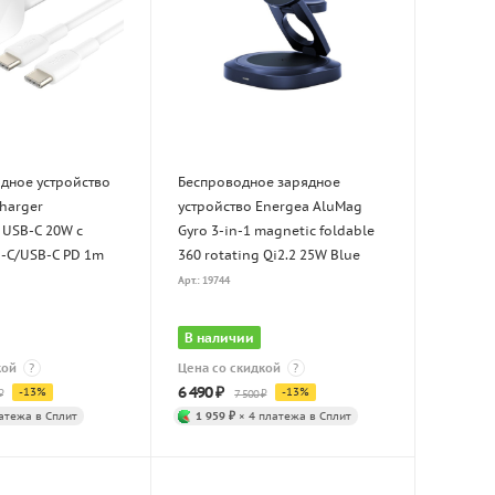
ядное устройство
Беспроводное зарядное
Charger
устройство Energea AluMag
 USB-C 20W с
Gyro 3-in-1 magnetic foldable
-C/USB-C PD 1m
360 rotating Qi2.2 25W Blue
Арт.: 19744
В наличии
кой
?
Цена со скидкой
?
6 490
₽
-
13
%
-
13
%
₽
7 500
₽
атежа в Сплит
1 959 ₽
× 4 платежа в Сплит