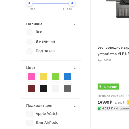
590
21 990
Наличие
Все
В наличии
Беспроводное за
Под заказ
устройство VLP N
Арт.: 20091
Цвет
В наличии
Цена со скидкой
?
14 990
₽
17 300
₽
Подходит для
4 525 ₽
× 4 платеж
Apple Watch
Для AirPods