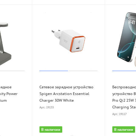
рядное
Cетевое зарядное устройство
Беспроводно
nity Power
Spigen Arcstation Essential
устройство B
nium
Charger 30W White
Pro Qi2 25W 
Charging St
Арт.: 19153
Арт.: 19117
В наличии
В наличии