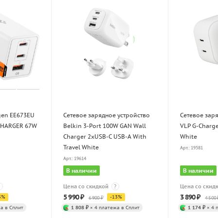
gen EE673EU
Сетевое зарядное устройство
Сетевое зар
 CHARGER 67W
Belkin 3-Port 100W GAN Wall
VLP G-Charg
Charger 2xUSB-C USB-A With
White
Travel White
Арт.: 19581
Арт.: 19614
В наличии
В наличии
Цена со скидкой
?
Цена со скид
5 990
₽
3 890
₽
3
%
-
13
%
6 900
₽
4 500
а в Сплит
1 808 ₽
× 4 платежа в Сплит
1 174 ₽
× 4 