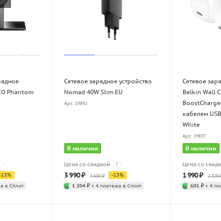
рядное
Сетевое зарядное устройство
Сетевое зар
EO Phantom
Nomad 40W Slim EU
Belkin Wall 
BoostCharge
Арт.: 19892
кабелем USB
White
Арт.: 19837
В наличии
В наличии
Цена со скидкой
?
Цена со скид
3 990
₽
1 990
₽
-
13
%
-
13
%
4 600
₽
2 300
а в Сплит
1 204 ₽
× 4 платежа в Сплит
601 ₽
× 4 пл