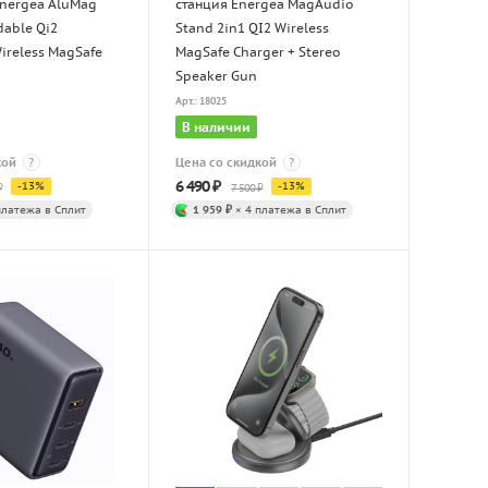
Energea AluMag
станция Energea MagAudio
dable Qi2
Stand 2in1 QI2 Wireless
ireless MagSafe
MagSafe Charger + Stereo
Speaker Gun
Арт.: 18025
В наличии
кой
?
Цена со скидкой
?
6 490
₽
-
13
%
-
13
%
₽
7 500
₽
платежа в Сплит
1 959 ₽
× 4 платежа в Сплит