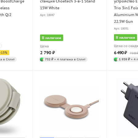
n BoostCharge
станция Choetech 3-в-1 Stand
устройство 
reless
15W White
Trio 3in1 Fol
th Qi2
Aluminium W
Арт.: 18047
22.5W Gun
Арт.: 18031
В наличии
В наличии
Цена со скид
Цена
2 790
₽
6 490
₽
-
13
%
7 500
а в Сплит
732 ₽
× 4 платежа в Сплит
1 959 ₽
× 4 