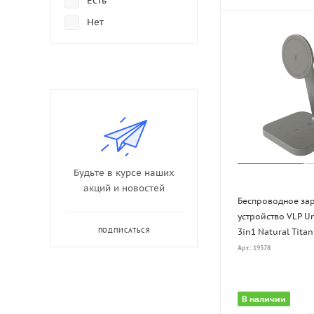
Есть
Nomad
Нет
Satechi
Spigen
UGreen
vlp
Будьте в курсе наших
акций и новостей
Беспроводное за
устройство VLP U
3in1 Natural Tita
ПОДПИСАТЬСЯ
Арт.: 19578
В наличии