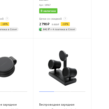
Арт.: 18967
В наличии
кой
?
Цена со скидкой
?
2 790
₽
-
18
%
-
15
%
3 300
₽
атежа в Сплит
842 ₽
× 4 платежа в Сплит
е зарядное
Беспроводная зарядная