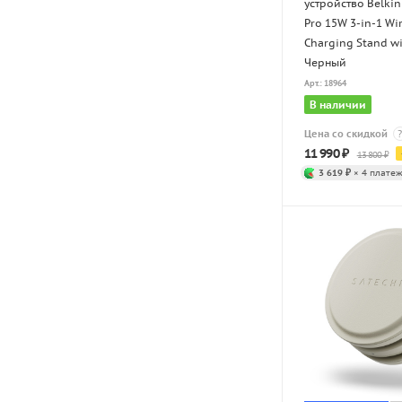
устройство Belki
Pro 15W 3-in-1 Wi
Charging Stand wi
Черный
Арт.: 18964
В наличии
Цена со скидкой
?
11 990
₽
13 800
₽
3 619 ₽
× 4 платеж