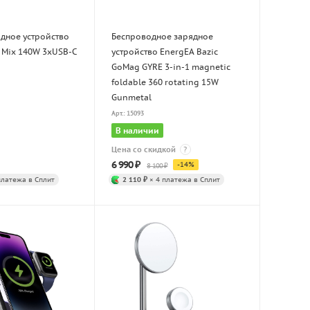
ядное устройство
Беспроводное зарядное
 Mix 140W 3xUSB-C
устройство EnergEA Bazic
GoMag GYRE 3-in-1 magnetic
foldable 360 rotating 15W
Gunmetal
Арт.: 15093
В наличии
Цена со скидкой
?
6 990
₽
-
14
%
8 100
₽
платежа в Сплит
2 110 ₽
× 4 платежа в Сплит