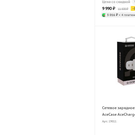
Цена со скидкой
?
9 990
₽
-
11 500
₽
3 016 ₽
× 4 платеж
Сетевое зарядное
AceCase AceCharg
Арт.: 19011