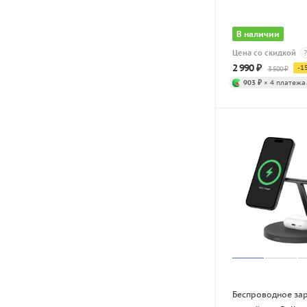
В наличии
Цена со скидкой
?
2 990
₽
-
1
3 500
₽
903 ₽
× 4 платежа
Беспроводное за