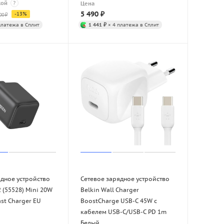
кой
?
Цена
5 490
₽
-
13
%
00
₽
платежа в Сплит
1 441 ₽
× 4 платежа в Сплит
ядное устройство
Сетевое зарядное устройство
(55528) Mini 20W
Belkin Wall Charger
st Charger EU
BoostCharge USB-C 45W с
кабелем USB-C/USB-C PD 1m
Белый