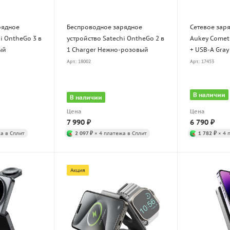
рядное
Беспроводное зарядное
Cетевое зар
i OntheGo 3 в
устройство Satechi OntheGo 2 в
Aukey Comet
ый
1 Charger Нежно-розовый
+ USB-A Gray
Арт.: 18002
Арт.: 17453
В наличии
В наличии
Цена
Цена
7 990
₽
6 790
₽
а в Сплит
2 097 ₽
× 4 платежа в Сплит
1 782 ₽
× 4 
Акция