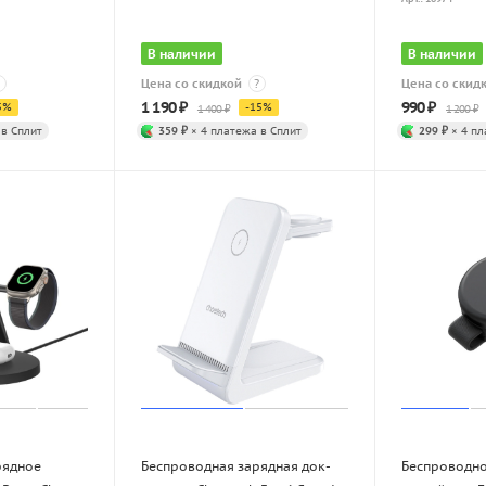
В наличии
В наличии
Цена со скидкой
?
Цена со скид
1 190
₽
990
₽
5
%
-
15
%
1 400
₽
1 200
₽
 в Сплит
359 ₽
× 4 платежа в Сплит
299 ₽
× 4 пл
рядное
Беспроводная зарядная док-
Беспроводно