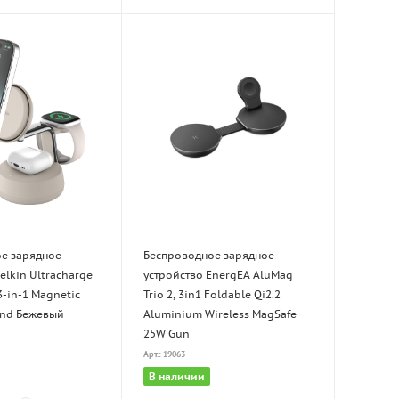
е зарядное
Беспроводное зарядное
elkin Ultracharge
устройство EnergEA AluMag
3-in-1 Magnetic
Trio 2, 3in1 Foldable Qi2.2
and Бежевый
Aluminium Wireless MagSafe
25W Gun
Арт.: 19063
В наличии