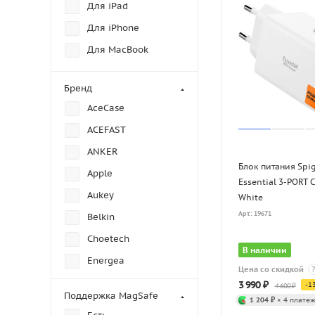
Для iPad
Для iPhone
Для MacBook
Бренд
AceCase
ACEFAST
ANKER
Блок питания Spi
Apple
Essential 3-PORT
Aukey
White
Арт.: 19671
Belkin
Choetech
В наличии
Energea
Цена со скидкой
?
INIU
3 990
₽
-
1
4 600
₽
Поддержка MagSafe
1 204 ₽
× 4 платеж
Lyambda