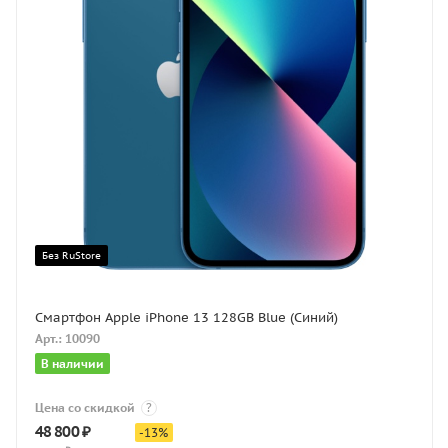
Без RuStore
Смартфон Apple iPhone 13 128GB Blue (Синий)
Арт.: 10090
В наличии
Цена со скидкой
?
48 800
₽
-
13
%