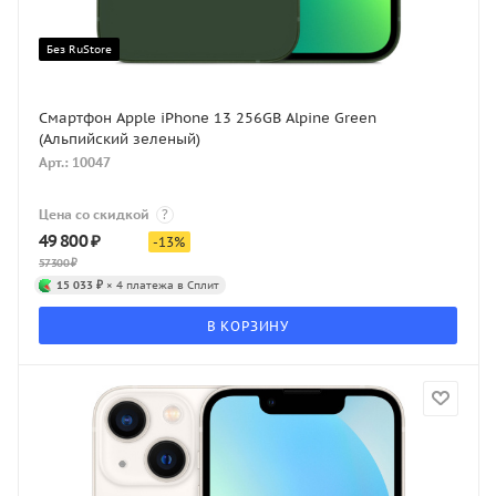
Без RuStore
Смартфон Apple iPhone 13 256GB Alpine Green
(Альпийский зеленый)
Арт.: 10047
Цена со скидкой
?
49 800
₽
-
13
%
57 300
₽
15 033 ₽
× 4 платежа в Сплит
В КОРЗИНУ