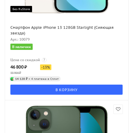
Без RuStore
Смартфон Apple iPhone 13 128GB Starlight (Сияющая
звезда)
Арт.: 10079
В наличии
Цена со скидкой
?
46 800
₽
-
13
%
53 900
₽
14 128 ₽
× 4 платежа в Сплит
В КОРЗИНУ