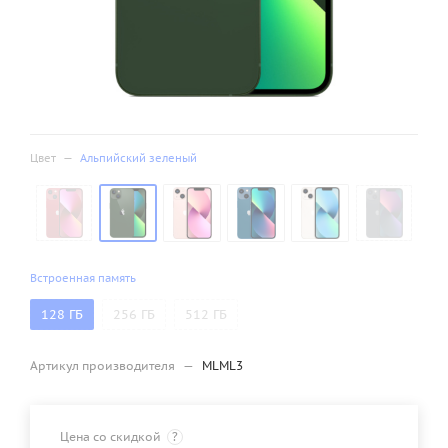
Цвет
—
Альпийский зеленый
Встроенная память
128 ГБ
256 ГБ
512 ГБ
Артикул производителя
—
MLML3
Цена со скидкой
?