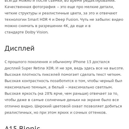
всегда можно и после съемки, во время редактирования.
Качественная фотография – это еще про мелкие детали,
четкие структуры и реалистичные цвета, за это и отвечают
технологии Smart HDR 4 и Deep Fusion. Чуть не забыли: видео
можно снимать в разрешении 4К, да еще и в
стандарте Dolby Vision.
Дисплей
С прошлого поколения и обычному iPhone 13 достался
дисплей Super Retina XDR. И не зря, ведь здесь все на высоте.
Высокая плотность пикселей помогает сделать текст четким.
Высокая контрастность позаботится о том, чтобы черный был
максимально темным, а белый – максимально светлым.
Высокая яркость (на 28% ярче, чем раньше) отвечает за то,
чтобы даже в самые солнечные деньки на экране было все
отлично видно. Широкий цветовой охват позволяет добиться
реалистичных, но при этом ярких и сочных оттенков.
A15 Bionic