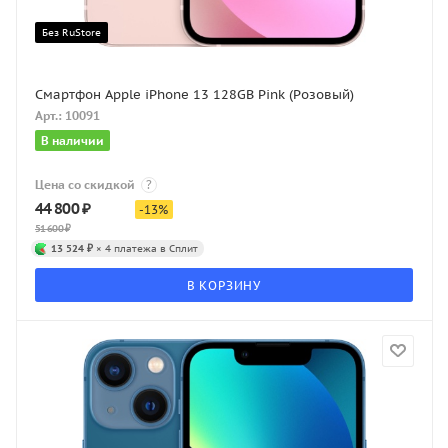
Без RuStore
Смартфон Apple iPhone 13 128GB Pink (Розовый)
Арт.: 10091
В наличии
Цена со скидкой
?
44 800
₽
-
13
%
51 600
₽
13 524 ₽
× 4 платежа в Сплит
В КОРЗИНУ