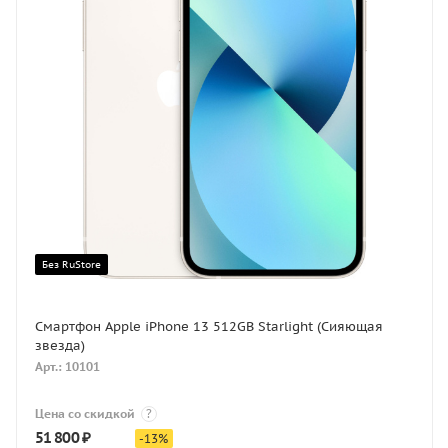
Без RuStore
Смартфон Apple iPhone 13 512GB Starlight (Сияющая
звезда)
Арт.: 10101
Цена со скидкой
?
51 800
₽
-
13
%