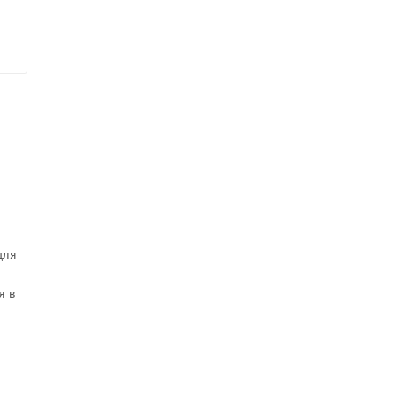
для
я в