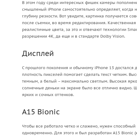
В этом году среди интересных фишек камеры пополнен
смышленый iPhone самостоятельно определяет, когда н
глубину резкости. Вот увидите, картинка получается со
после съемки, во время редактирования. Качественная 
реалистичные цвета, за это и отвечают технологии Smar
разрешении 4К, да еще и в стандарте Dolby Vision.
Дисплей
С прошлого поколения и обычному iPhone 13 достался ди
плотность пикселей помогает сделать текст четким. Вы
темным, а белый – максимально светлым. Высокая яркос
солнечные деньки на экране было все отлично видно. Ш
ярких и сочных оттенков.
A15 Bionic
Чтобы все работало четко и слажено, нужен способный 
одновременно. Для этого и был разработан A15 Bionic (