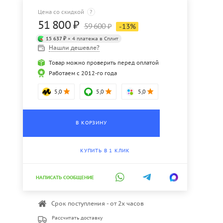
Цена со скидкой
?
51 800
₽
59 600
₽
-
13
%
15 637 ₽
× 4 платежа в Сплит
Нашли дешевле?
Товар можно проверить перед оплатой
Работаем с 2012-го года
5,0
5,0
5,0
В КОРЗИНУ
КУПИТЬ В 1 КЛИК
НАПИСАТЬ СООБЩЕНИЕ
Срок поступления - от 2х часов
Рассчитать доставку