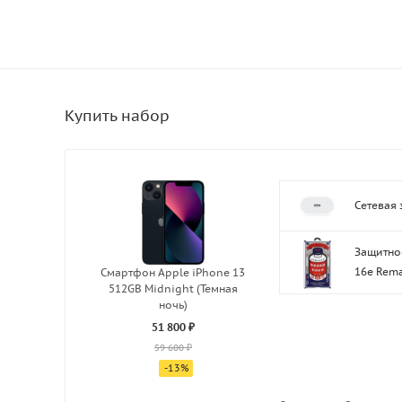
Сетевая 
Защитное
16e Rema
Смартфон Apple iPhone 13
512GB Midnight (Темная
ночь)
51 800 ₽
59 600 ₽
-
13
%