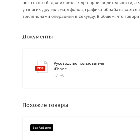
него всего 6: два из них – ядра производительности, а
у многих других смартфонов, графика обрабатывается н
триллионами операциий в секунду. В общем, что говорит
Документы
Руководство пользователя
iPhone
4,4 мб
Похожие товары
Без RuStore