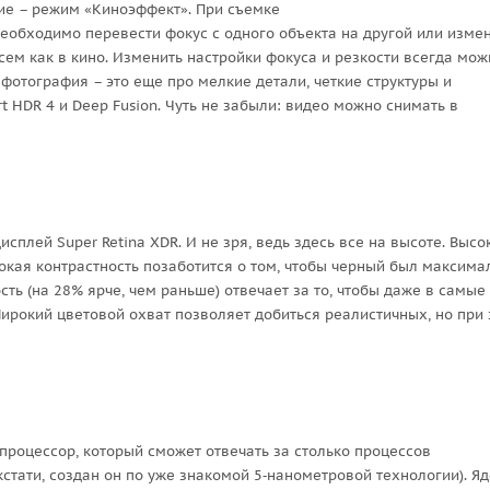
ие – режим «Киноэффект». При съемке
еобходимо перевести фокус с одного объекта на другой или изме
всем как в кино. Изменить настройки фокуса и резкости всегда мож
фотография – это еще про мелкие детали, четкие структуры и
t HDR 4 и Deep Fusion. Чуть не забыли: видео можно снимать в
сплей Super Retina XDR. И не зря, ведь здесь все на высоте. Высо
сокая контрастность позаботится о том, чтобы черный был максима
ть (на 28% ярче, чем раньше) отвечает за то, чтобы даже в самые
ирокий цветовой охват позволяет добиться реалистичных, но при
процессор, который сможет отвечать за столько процессов
кстати, создан он по уже знакомой 5‑нанометровой технологии). Яд