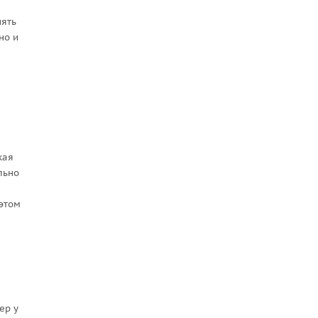
нять
но и
кая
льно
 этом
ер у