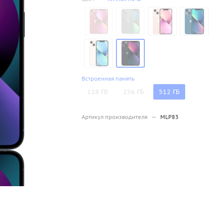
Встроенная память
128 ГБ
256 ГБ
512 ГБ
Артикул производителя
—
MLP83