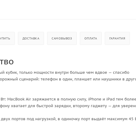
УПИТЬ
ДОСТАВКА
САМОВЫВОЗ
ОПЛАТА
ГАРАНТИЯ
тво
й кубик, только мощности внутри больше чем вдвое — спасибо
орожный сценарий: телефон в один, планшет или наушники в друго
Вт: MacBook Air заряжается в полную силу, iPhone и iPad тем более
йфону хватает для быстрой зарядки, второму гаджету — для уверен
двух портов под нагрузкой, в одиночку порт выдаёт максимум 45 В