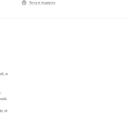
Хочу в подарок
й, и
.
ной.
т. И