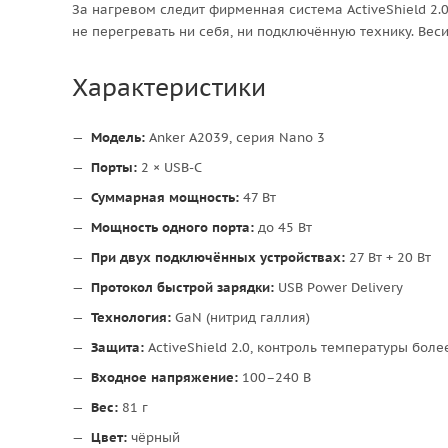
За нагревом следит фирменная система ActiveShield 2.
не перегревать ни себя, ни подключённую технику. Весит
Характеристики
Модель:
Anker A2039, серия Nano 3
Порты:
2 × USB-C
Суммарная мощность:
47 Вт
Мощность одного порта:
до 45 Вт
При двух подключённых устройствах:
27 Вт + 20 Вт
Протокол быстрой зарядки:
USB Power Delivery
Технология:
GaN (нитрид галлия)
Защита:
ActiveShield 2.0, контроль температуры более
Входное напряжение:
100–240 В
Вес:
81 г
Цвет:
чёрный