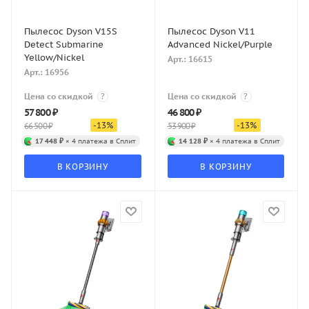
Пылесос Dyson V15S
Пылесос Dyson V11
Detect Submarine
Advanced Nickel/Purple
Yellow/Nickel
Арт.: 16615
Арт.: 16956
Цена со скидкой
?
Цена со скидкой
?
57 800
₽
46 800
₽
-
13
%
-
13
%
66 500
₽
53 900
₽
17 448 ₽
× 4 платежа в Сплит
14 128 ₽
× 4 платежа в Сплит
В КОРЗИНУ
В КОРЗИНУ