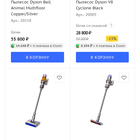
Пылесос Dyson Ball
Пылесос Dyson V8
Animal Multifloor
Cyclone Black
Copper/Silver
Арт.: 20009
Арт.: 20118
Цена со скидкой
?
Цена
28 800
₽
55 800
₽
-
13
%
33 200
₽
14 648 ₽
× 4 платежа в Сплит
8 694 ₽
× 4 платежа в Сплит
В КОРЗИНУ
В КОРЗИНУ