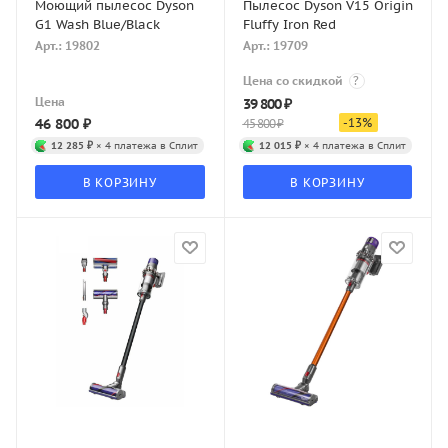
Моющий пылесос Dyson
Пылесос Dyson V15 Origin
G1 Wash Blue/Black
Fluffy Iron Red
Арт.: 19802
Арт.: 19709
Цена со скидкой
?
Цена
39 800
₽
46 800
₽
-
13
%
45 800
₽
12 285 ₽
× 4 платежа в Сплит
12 015 ₽
× 4 платежа в Сплит
В КОРЗИНУ
В КОРЗИНУ