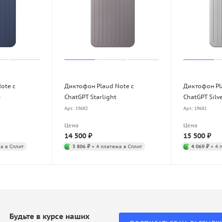
ote с
Диктофон Plaud Note с
Диктофон Pl
e
ChatGPT Starlight
ChatGPT Silv
Арт.: 19682
Арт.: 19681
Цена
Цена
14 500
₽
15 500
₽
а в Сплит
3 806 ₽
× 4 платежа в Сплит
4 069 ₽
× 4 
Будьте в курсе наших