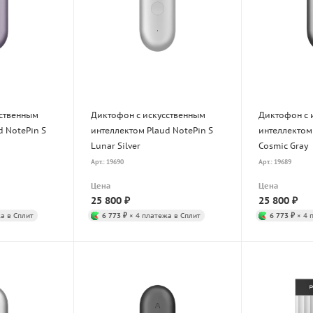
сственным
Диктофон с искусственным
Диктофон с 
d NotePin S
интеллектом Plaud NotePin S
интеллектом 
Lunar Silver
Cosmic Gray
Арт.: 19690
Арт.: 19689
Цена
Цена
25 800
₽
25 800
₽
а в Сплит
6 773 ₽
× 4 платежа в Сплит
6 773 ₽
× 4 