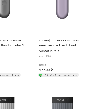
искусственным
Диктофон с искусственным
Plaud NotePin S
интеллектом Plaud NotePin
Sunset Purple
Арт.: 19688
Цена
17 500
₽
платежа в Сплит
4 594 ₽
× 4 платежа в Сплит