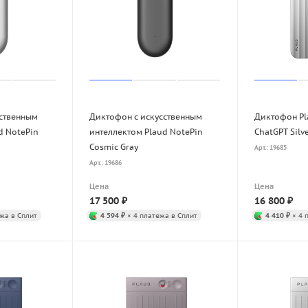
сственным
Диктофон с искусственным
Диктофон Pla
d NotePin
интеллектом Plaud NotePin
ChatGPT Silv
Cosmic Gray
Арт.: 19685
Арт.: 19686
Цена
Цена
17 500
₽
16 800
₽
жа в Сплит
4 594 ₽
× 4 платежа в Сплит
4 410 ₽
× 4 