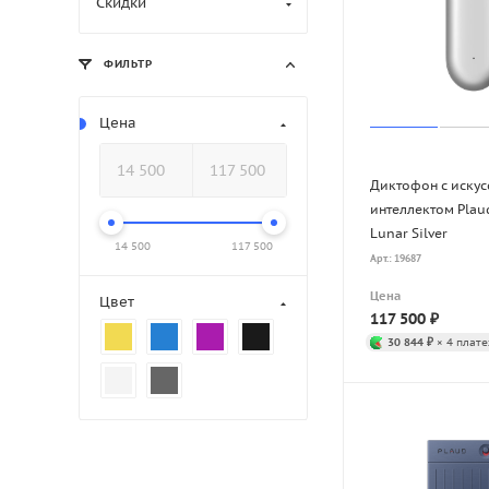
Скидки
ФИЛЬТР
Цена
Диктофон с иску
интеллектом Plau
Lunar Silver
14 500
117 500
Арт.: 19687
Цена
Цвет
117 500
₽
30 844 ₽
× 4 плате