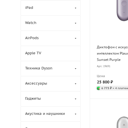
iPad
Watch
AirPods
Диктофон с иску
Apple TV
интеллектом Plau
Sunset Purple
Арт.: 19691
Техника Dyson
Цена
25 800
₽
Аксессуары
6 773 ₽
× 4 платеж
Гаджеты
Акустика и наушники