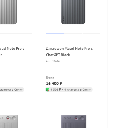
ud Note Pro с
Диктофон Plaud Note Pro с
er
ChatGPT Black
Арт.: 19684
Цена
16 400
₽
платежа в Сплит
4 305 ₽
× 4 платежа в Сплит