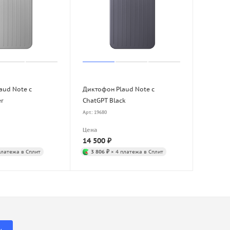
aud Note с
Диктофон Plaud Note с
er
ChatGPT Black
Арт.: 19680
Цена
14 500
₽
платежа в Сплит
3 806 ₽
× 4 платежа в Сплит