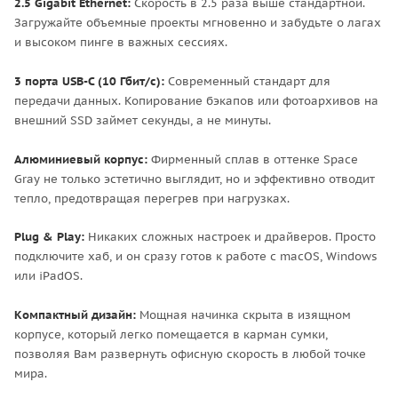
2.5 Gigabit Ethernet:
Скорость в 2.5 раза выше стандартной.
Загружайте объемные проекты мгновенно и забудьте о лагах
и высоком пинге в важных сессиях.
3 порта USB-C (10 Гбит/с):
Современный стандарт для
передачи данных. Копирование бэкапов или фотоархивов на
внешний SSD займет секунды, а не минуты.
Алюминиевый корпус:
Фирменный сплав в оттенке Space
Gray не только эстетично выглядит, но и эффективно отводит
тепло, предотвращая перегрев при нагрузках.
Plug & Play:
Никаких сложных настроек и драйверов. Просто
подключите хаб, и он сразу готов к работе с macOS, Windows
или iPadOS.
Компактный дизайн:
Мощная начинка скрыта в изящном
корпусе, который легко помещается в карман сумки,
позволяя Вам развернуть офисную скорость в любой точке
мира.