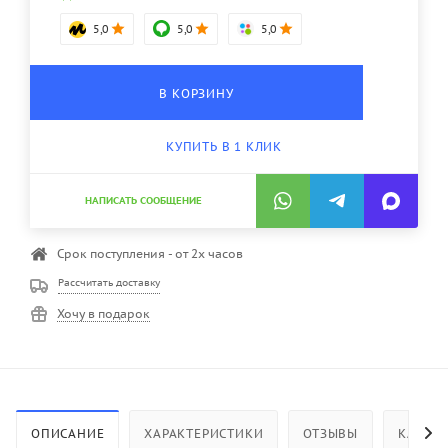
5,0
5,0
5,0
В КОРЗИНУ
КУПИТЬ В 1 КЛИК
НАПИСАТЬ СООБЩЕНИЕ
Срок поступления - от 2х часов
Рассчитать доставку
Хочу в подарок
ОПИСАНИЕ
ХАРАКТЕРИСТИКИ
ОТЗЫВЫ
КАК КУ