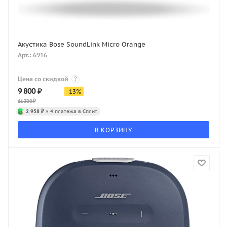
Акустика Bose SoundLink Micro Orange
Арт.: 6916
Цена со скидкой
?
9 800
₽
-
13
%
11 300
₽
2 958 ₽
× 4 платежа в Сплит
В КОРЗИНУ