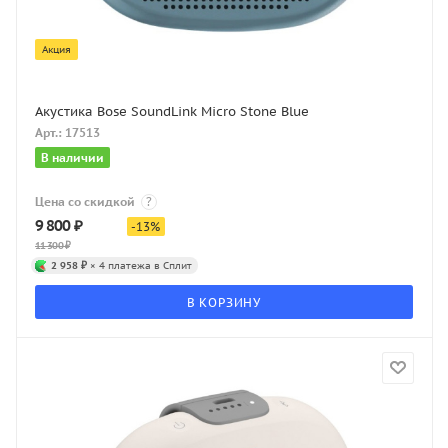
Акция
Акустика Bose SoundLink Micro Stone Blue
Арт.: 17513
В наличии
Цена со скидкой
?
9 800
₽
-
13
%
11 300
₽
2 958 ₽
× 4 платежа в Сплит
В КОРЗИНУ