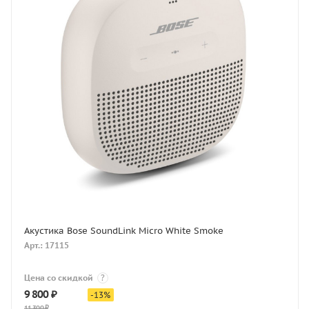
Акустика Bose SoundLink Micro White Smoke
Арт.: 17115
Цена со скидкой
?
9 800
₽
-
13
%
11 300
₽