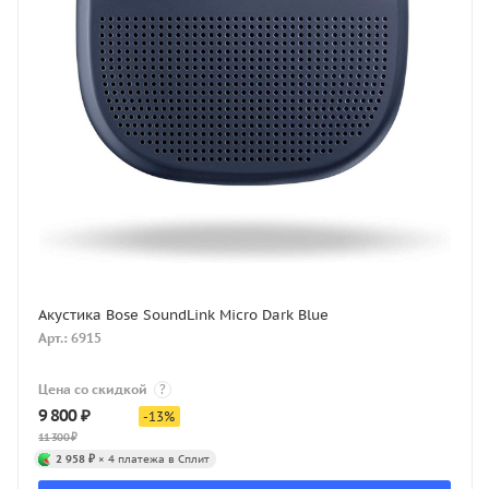
Акустика Bose SoundLink Micro Dark Blue
Арт.: 6915
Цена со скидкой
?
9 800
₽
-
13
%
11 300
₽
2 958 ₽
× 4 платежа в Сплит