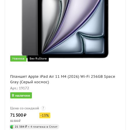
Новинка
Без RuStore
Планшет Apple iPad Air 11 M4 (2026) Wi-Fi 256GB Space
Gray (Серый космос)
Арт.: 19172
В наличии
Цена со скидкой
?
71 500
₽
-
13
%
82 300
₽
21 584 ₽
× 4 платежа в Сплит