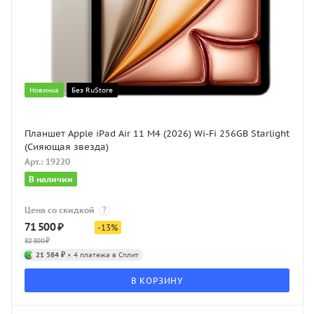
Новинка
Без RuStore
Планшет Apple iPad Air 11 M4 (2026) Wi-Fi 256GB Starlight
(Сияющая звезда)
Арт.: 19220
В наличии
Цена со скидкой
?
71 500
₽
-
13
%
82 300
₽
21 584 ₽
× 4 платежа в Сплит
В КОРЗИНУ