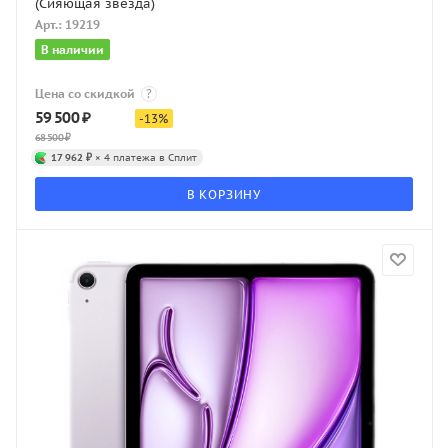
(Сияющая звезда)
Арт.: 19219
В наличии
Цена со скидкой
?
59 500
₽
-
13
%
68 500
₽
17 962 ₽
× 4 платежа в Сплит
В КОРЗИНУ