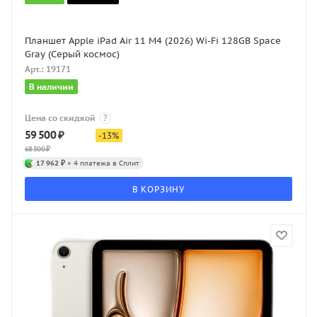
Планшет Apple iPad Air 11 M4 (2026) Wi-Fi 128GB Space
Gray (Серый космос)
Арт.: 19171
В наличии
Цена со скидкой
?
59 500
₽
-
13
%
68 500
₽
17 962 ₽
× 4 платежа в Сплит
В КОРЗИНУ