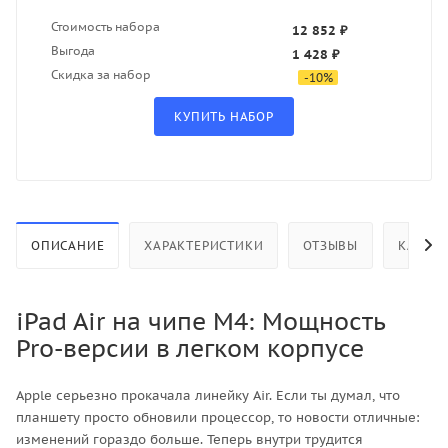
Стоимость набора
12 852 ₽
Выгода
1 428 ₽
Скидка за набор
-
10
%
ОПИСАНИЕ
ХАРАКТЕРИСТИКИ
ОТЗЫВЫ
КАК КУ
iPad Air на чипе M4: Мощность
Pro-версии в легком корпусе
Apple серьезно прокачала линейку Air. Если ты думал, что
планшету просто обновили процессор, то новости отличные:
изменений гораздо больше. Теперь внутри трудится