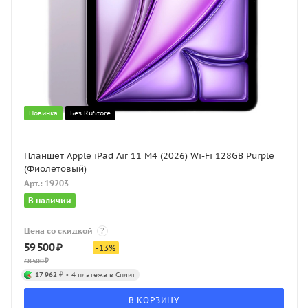
Новинка
Без RuStore
Планшет Apple iPad Air 11 M4 (2026) Wi-Fi 128GB Purple
(Фиолетовый)
Арт.: 19203
В наличии
Цена со скидкой
?
59 500
₽
-
13
%
68 500
₽
17 962 ₽
× 4 платежа в Сплит
В КОРЗИНУ