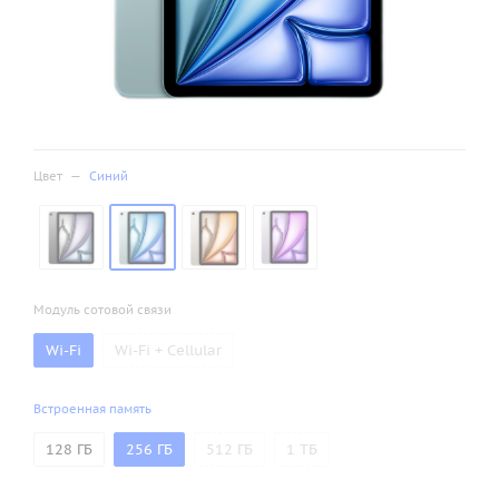
Цвет
—
Синий
Модуль сотовой связи
Wi-Fi
Wi-Fi + Cellular
Встроенная память
128 ГБ
256 ГБ
512 ГБ
1 ТБ