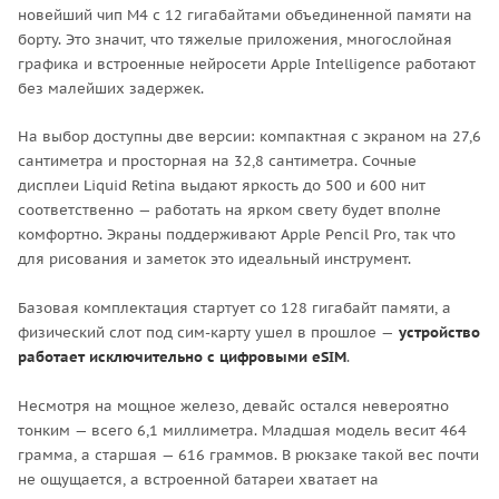
новейший чип M4 с 12 гигабайтами объединенной памяти на
борту. Это значит, что тяжелые приложения, многослойная
графика и встроенные нейросети Apple Intelligence работают
без малейших задержек.
На выбор доступны две версии: компактная с экраном на 27,6
сантиметра и просторная на 32,8 сантиметра. Сочные
дисплеи Liquid Retina выдают яркость до 500 и 600 нит
соответственно — работать на ярком свету будет вполне
комфортно. Экраны поддерживают Apple Pencil Pro, так что
для рисования и заметок это идеальный инструмент.
Базовая комплектация стартует со 128 гигабайт памяти, а
физический слот под сим-карту ушел в прошлое —
устройство
работает исключительно с цифровыми eSIM
.
Несмотря на мощное железо, девайс остался невероятно
тонким — всего 6,1 миллиметра. Младшая модель весит 464
грамма, а старшая — 616 граммов. В рюкзаке такой вес почти
не ощущается, а встроенной батареи хватает на