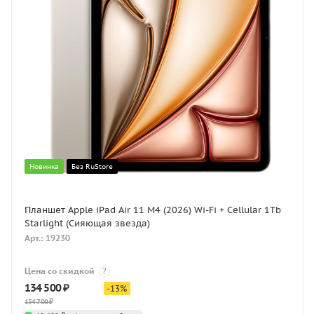
Новинка
Без RuStore
Планшет Apple iPad Air 11 M4 (2026) Wi-Fi + Cellular 1Tb
Starlight (Сияющая звезда)
Арт.: 19230
Цена со скидкой
?
134 500
₽
-
13
%
154 700
₽