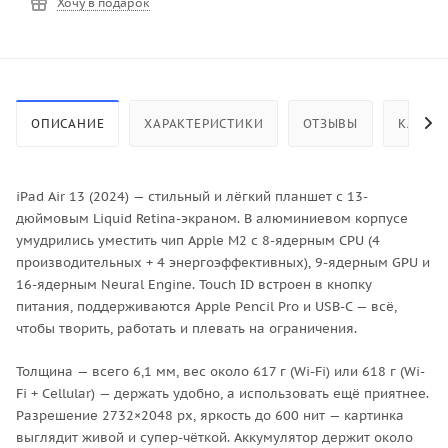
Хочу в подарок
ОПИСАНИЕ
ХАРАКТЕРИСТИКИ
ОТЗЫВЫ
КАК КУ
iPad Air 13 (2024) — стильный и лёгкий планшет с 13-
дюймовым Liquid Retina-экраном. В алюминиевом корпусе
умудрились уместить чип Apple M2 с 8-ядерным CPU (4
производительных + 4 энергоэффективных), 9-ядерным GPU и
16-ядерным Neural Engine. Touch ID встроен в кнопку
питания, поддерживаются Apple Pencil Pro и USB-C — всё,
чтобы творить, работать и плевать на ограничения.
Толщина — всего 6,1 мм, вес около 617 г (Wi-Fi) или 618 г (Wi-
Fi + Cellular) — держать удобно, а использовать ещё приятнее.
Разрешение 2732×2048 px, яркость до 600 нит — картинка
выглядит живой и супер-чёткой. Аккумулятор держит около