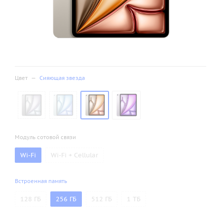
Цвет
—
Сияющая звезда
Модуль сотовой связи
Wi-Fi
Wi-Fi + Cellular
Встроенная память
128 ГБ
256 ГБ
512 ГБ
1 ТБ