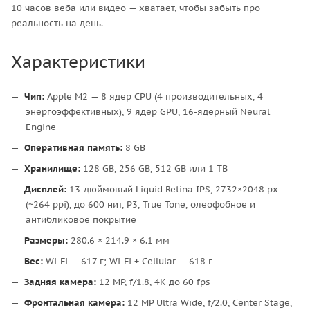
10 часов веба или видео — хватает, чтобы забыть про
реальность на день.
Характеристики
Чип:
Apple M2 — 8 ядер CPU (4 производительных, 4
энергоэффективных), 9 ядер GPU, 16-ядерный Neural
Engine
Оперативная память:
8 GB
Хранилище:
128 GB, 256 GB, 512 GB или 1 TB
Дисплей:
13-дюймовый Liquid Retina IPS, 2732×2048 px
(~264 ppi), до 600 нит, P3, True Tone, олеофобное и
антибликовое покрытие
Размеры:
280.6 × 214.9 × 6.1 мм
Вес:
Wi-Fi — 617 г; Wi-Fi + Cellular — 618 г
Задняя камера:
12 MP, f/1.8, 4K до 60 fps
Фронтальная камера:
12 MP Ultra Wide, f/2.0, Center Stage,