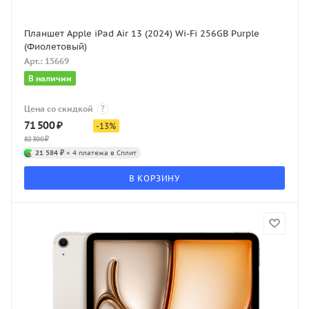
Планшет Apple iPad Air 13 (2024) Wi-Fi 256GB Purple
(Фиолетовый)
Арт.: 15669
В наличии
Цена со скидкой
?
71 500
₽
-
13
%
82 300
₽
21 584 ₽
× 4 платежа в Сплит
В КОРЗИНУ