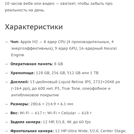
10 часов веба или видео — хватает, чтобы забыть про
реальность на день.
Характеристики
Чип:
Apple M2 — 8 ядер CPU (4 производительных, 4
энергоэффективных), 9 ядер GPU, 16-ядерный Neural
Engine
Оперативная память:
8 GB
Хранилище:
128 GB, 256 GB, 512 GB или 1 TB
Дисплей:
13-дюймовый Liquid Retina IPS, 2732×2048 px
(~264 ppi), до 600 нит, P3, True Tone, олеофобное и
антибликовое покрытие
Размеры:
280.6 × 214.9 × 6.1 мм
Вес:
Wi-Fi — 617 г; Wi-Fi + Cellular — 618 г
Задняя камера:
12 MP, f/1.8, 4K до 60 fps
Фронтальная камера:
12 MP Ultra Wide, f/2.0, Center Stage,