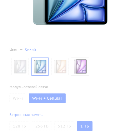
Цвет
—
Синий
Модуль сотовой связи
Wi-Fi
Wi-Fi + Cellular
Встроенная память
128 ГБ
256 ГБ
512 ГБ
1 ТБ