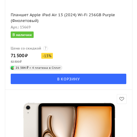
Планшет Apple iPad Air 13 (2024) Wi-Fi 256GB Purple
(Фиолетовый)
Арт.: 15669
В наличии
Цена со скидкой
?
71 500
₽
-
13
%
82 300
₽
21 584 ₽
× 4 платежа в Сплит
В КОРЗИНУ