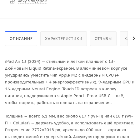
Хочу в подарок
ОПИСАНИЕ
ХАРАКТЕРИСТИКИ
ОТЗЫВЫ
КАК КУ
iPad Air 13 (2024) — стильный и лёгкий планшет с 13-
дюймовым Liquid Retina-экраном. В алюминиевом корпусе
умудрились уместить чип Apple M2 с 8-ядерным CPU (4
производительных + 4 энергоэффективных), 9-ядерным GPU и
16-ядерным Neural Engine. Touch ID встроен в кнопку
питания, поддерживаются Apple Pencil Pro и USB-C — всё,
чтобы творить, работать и плевать на ограничения.
Толщина — всего 6,1 мм, вес около 617 г (Wi-Fi) или 618 г (Wi-
Fi + Cellular) — держать удобно, а использовать ещё приятнее.
Разрешение 2732×2048 px, яркость до 600 нит — картинка
выглядит живой и супер-чёткой. Аккумулятор держит около