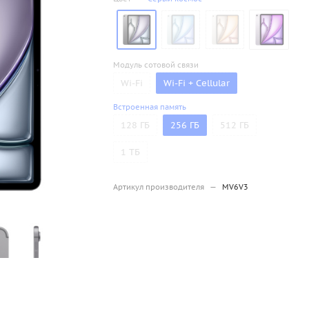
Модуль сотовой связи
Wi-Fi
Wi-Fi + Cellular
Встроенная память
128 ГБ
256 ГБ
512 ГБ
1 ТБ
Артикул производителя
—
MV6V3