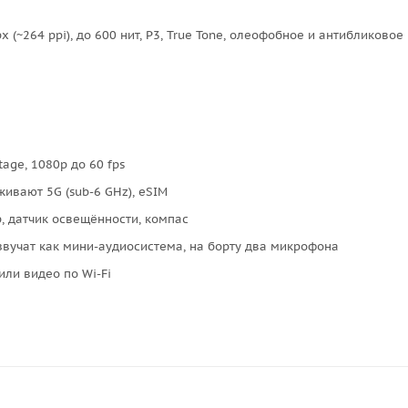
 (~264 ppi), до 600 нит, P3, True Tone, олеофобное и антибликовое
Stage, 1080p до 60 fps
рживают 5G (sub-6 GHz), eSIM
р, датчик освещённости, компас
вучат как мини-аудиосистема, на борту два микрофона
или видео по Wi-Fi