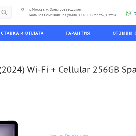
г. Москва, м. Электрозаводская,
Большая Семёновская улица, 17А, ТЦ «Март», 1 этаж
СТАВКА И ОПЛАТА
ГАРАНТИЯ
ОТЗЫВЫ 
(2024) Wi-Fi + Cellular 256GB S
Цвет
—
Серый космос