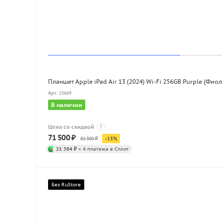
Планшет Apple iPad Air 13 (2024) Wi-Fi 256GB Purple (Фио
Арт.: 15669
В наличии
Цена со скидкой
?
71 500
₽
82 300
₽
-
13
%
21 584 ₽
× 4 платежа в Сплит
Без RuStore