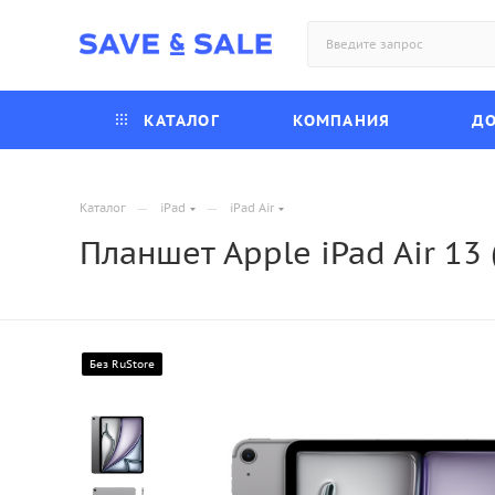
КАТАЛОГ
КОМПАНИЯ
ДО
—
—
Каталог
iPad
iPad Air
Планшет Apple iPad Air 13 
Без RuStore