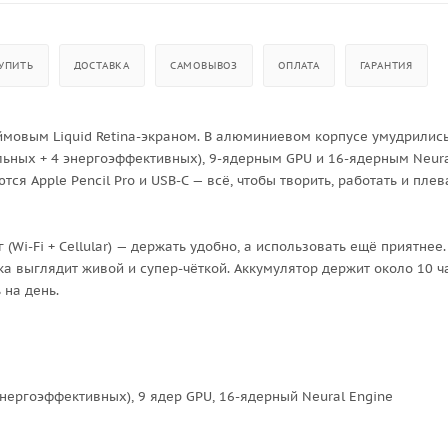
УПИТЬ
ДОСТАВКА
САМОВЫВОЗ
ОПЛАТА
ГАРАНТИЯ
дюймовым Liquid Retina-экраном. В алюминиевом корпусе умудрилис
ельных + 4 энергоэффективных), 9-ядерным GPU и 16-ядерным Neur
тся Apple Pencil Pro и USB-C — всё, чтобы творить, работать и плев
г (Wi-Fi + Cellular) — держать удобно, а использовать ещё приятнее.
ка выглядит живой и супер-чёткой. Аккумулятор держит около 10 ч
 на день.
энергоэффективных), 9 ядер GPU, 16-ядерный Neural Engine