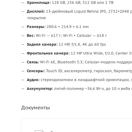
Хранилище:
128 GB, 256 GB, 512 GB или 1 TB
Дисплей:
13-дюймовый Liquid Retina IPS, 2732×2048 px
покрытие
Размеры:
280.6 × 214.9 × 6.1 мм
Вес:
Wi-Fi — 617 г; Wi-Fi + Cellular — 618 г
Задняя камера:
12 MP, f/1.8, 4K до 60 fps
Фронтальная камера:
12 MP Ultra Wide, f/2.0, Center 
Связь:
Wi-Fi 6E, Bluetooth 5.3; Cellular-модели подде
Сенсоры:
Touch ID, акселерометр, гироскоп, баромет
Аудио:
стереодинамики в ландшафтной ориентации, з
Аккумулятор:
литий-полимер ~36.6 Вт·ч, до 10 ч веба 
Документы