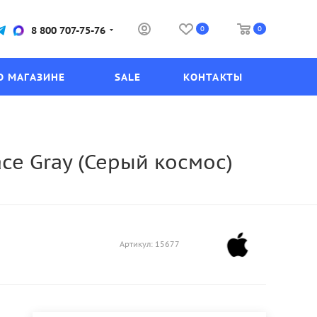
0
0
8 800 707-75-76
О МАГАЗИНЕ
SALE
КОНТАКТЫ
pace Gray (Серый космос)
Артикул:
15677