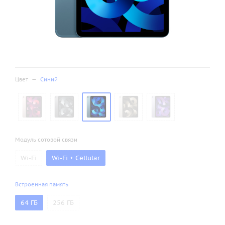
Цвет
—
Синий
Модуль сотовой связи
Wi-Fi
Wi-Fi + Cellular
Встроенная память
64 ГБ
256 ГБ