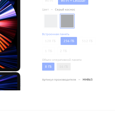
Wi-Fi
Wi-Fi + Cellular
Цвет
—
Серый космос
Встроенная память
128 ГБ
256 ГБ
512 ГБ
1 ТБ
2 ТБ
Объем оперативной памяти
8 ГБ
16 ГБ
Артикул производителя
—
MHR63