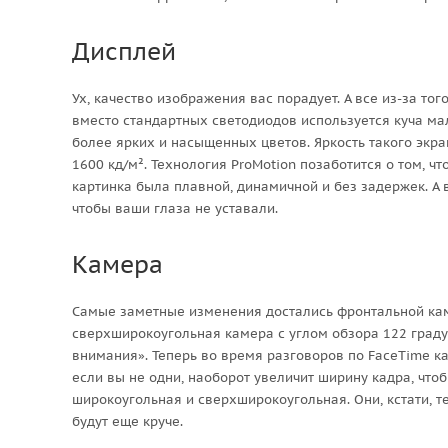
Дисплей
Ух, качество изображения вас порадует. А все из-за тог
вместо стандартных светодиодов используется куча мал
более ярких и насыщенных цветов. Яркость такого экра
1600 кд/м². Технология ProMotion позаботится о том, чт
картинка была плавной, динамичной и без задержек. А
чтобы ваши глаза не уставали.
Камера
Самые заметные изменения достались фронтальной каме
сверхширокоугольная камера с углом обзора 122 граду
внимания». Теперь во время разговоров по FaceTime ка
если вы не одни, наоборот увеличит ширину кадра, чтоб
широкоугольная и сверхширокоугольная. Они, кстати, т
будут еще круче.