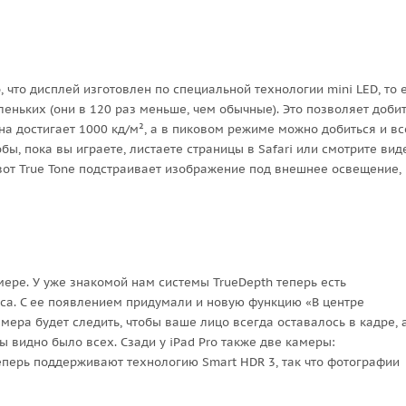
о, что дисплей изготовлен по специальной технологии mini LED, то 
еньких (они в 120 раз меньше, чем обычные). Это позволяет доби
на достигает 1000 кд/м², а в пиковом режиме можно добиться и вс
обы, пока вы играете, листаете страницы в Safari или смотрите вид
 вот True Tone подстраивает изображение под внешнее освещение,
ре. У уже знакомой нам системы TrueDepth теперь есть
са. С ее появлением придумали и новую функцию «В центре
мера будет следить, чтобы ваше лицо всегда оставалось в кадре, 
ы видно было всех. Сзади у iPad Pro также две камеры:
еперь поддерживают технологию Smart HDR 3, так что фотографии