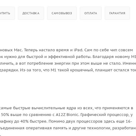
УПИТЬ
ДОСТАВКА
САМОВЫВОЗ
ОПЛАТА
ГАРАНТИЯ
новых Mac. Теперь настало время и iPad. Сам по себе чип совсем
так нужно для быстрой и эффективной работы. Благодаря новому М
личить, а вот потребление энергии при этом выше не стало. Имен
дзарядки. Из-за того, что М1 такой крошечный, планшет остался т
 самые быстрые вычислительные ядра из всех, что применяются в
 50% выше по сравнению с A12Z Bionic. Графический процессор, у
 графику до 40% быстрее. Помимо двух процессоров здесь еще 16-
бъединенная оперативная память и другие технологии, разработа
е.