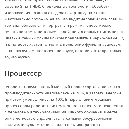
вспышки. Во-вторых, iPhone 11 получил обновленную
версию Smart HDR. Специальные технологии обработки
изображения позволяют сделать картинку на экране
максимально похожим на то, что видит человеческий глаз. В-
третьих, обновился и портретный режим. Теперь можно
делать портреты не только людей, но и любимых питомцев, а
цветные снимки одним кликом превращать в черно-белые. Ну
и в-четвертых, стоит отметить появление функции аудиозум.
Она приглушает посторонние звуки, оставляя в кадре только
то, что нужно.
Процессор
iPhone 11 получил новый мощный процессор A13 Bionic. Его
производительность увеличилась на 20%, а затраты энергии
при этом уменьшились на 40%. В паре с таким мощным
процессором работает система Neural Engine 3-го поколения
с передовыми технологиями машинного обучения. Вместе
они с легкостью справляются с самыми ресурсоемкими
задачами: будь то запись видео в 4К или работа с