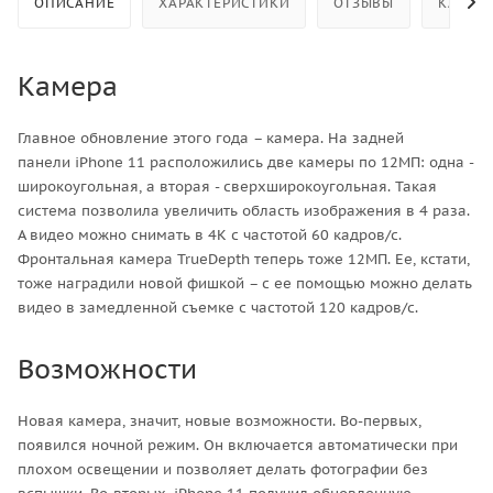
ОПИСАНИЕ
ХАРАКТЕРИСТИКИ
ОТЗЫВЫ
КАК КУ
Камера
Главное обновление этого года – камера. На задней
панели iPhone 11 расположились две камеры по 12МП: одна -
широкоугольная, а вторая - сверхширокоугольная. Такая
система позволила увеличить область изображения в 4 раза.
А видео можно снимать в 4К с частотой 60 кадров/с.
Фронтальная камера TrueDepth теперь тоже 12МП. Ее, кстати,
тоже наградили новой фишкой – с ее помощью можно делать
видео в замедленной съемке с частотой 120 кадров/с.
Возможности
Новая камера, значит, новые возможности. Во-первых,
появился ночной режим. Он включается автоматически при
плохом освещении и позволяет делать фотографии без