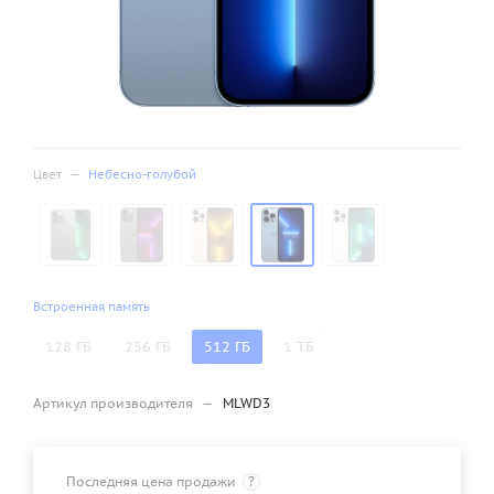
Цвет
—
Небесно-голубой
Встроенная память
128 ГБ
256 ГБ
512 ГБ
1 ТБ
Артикул производителя
—
MLWD3
Последняя цена продажи
?