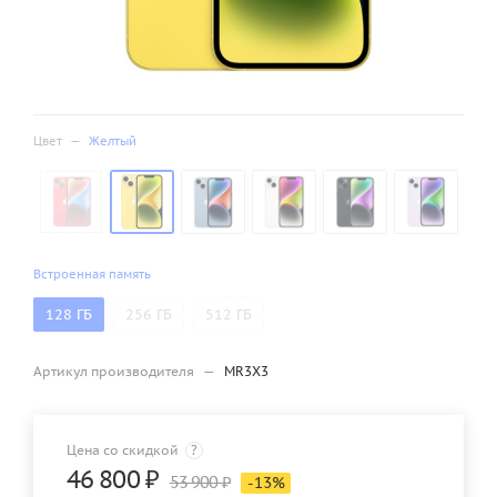
Цвет
—
Желтый
Встроенная память
128 ГБ
256 ГБ
512 ГБ
Артикул производителя
—
MR3X3
Цена со скидкой
?
46 800
₽
53 900
₽
-
13
%