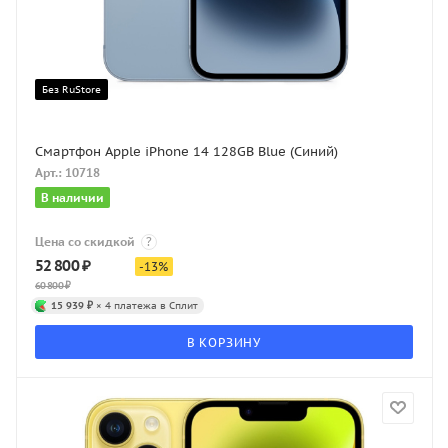
Без RuStore
Смартфон Apple iPhone 14 128GB Blue (Синий)
Арт.: 10718
В наличии
Цена со скидкой
?
52 800
₽
-
13
%
60 800
₽
15 939 ₽
× 4 платежа в Сплит
В КОРЗИНУ