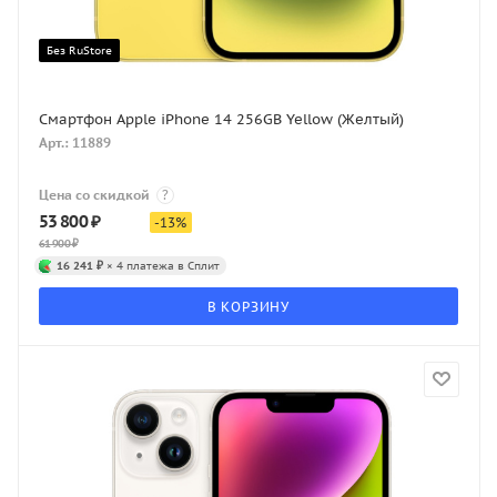
Без RuStore
Смартфон Apple iPhone 14 256GB Yellow (Желтый)
Арт.: 11889
Цена со скидкой
?
53 800
₽
-
13
%
61 900
₽
16 241 ₽
× 4 платежа в Сплит
В КОРЗИНУ