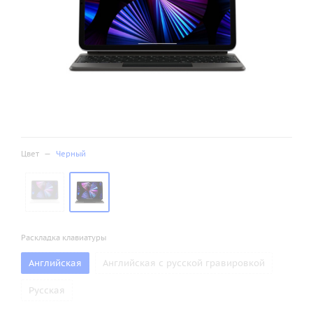
Цвет
—
Черный
Раскладка клавиатуры
Английская
Английская с русской гравировкой
Русская