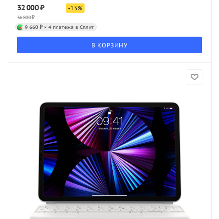
32 000
₽
-
13
%
36 800
₽
9 660 ₽
× 4 платежа в Сплит
В КОРЗИНУ