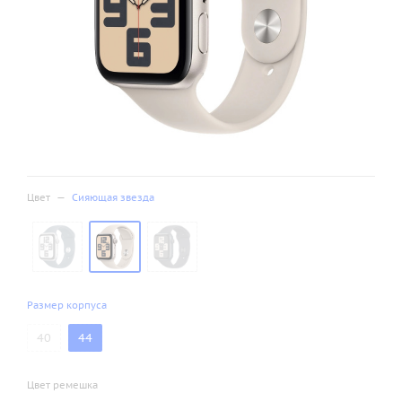
Цвет
—
Сияющая звезда
Размер корпуса
40
44
Цвет ремешка