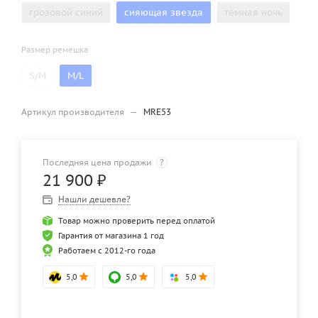
грозовой синий
сияющая звезда
тёмная ночь
Размер ремешка
S/M
M/L
Артикул производителя
—
MRE53
Последняя цена продажи
?
21 900
₽
Нашли дешевле?
Товар можно проверить перед оплатой
Гарантия от магазина 1 год
Работаем с 2012-го года
5,0
5,0
5,0