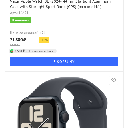
Часы Apple Watch SE (2024) 44mm Starlight Aluminum
Case with Starlight Sport Band (GPS) (размер M/L)
Арт.: 16421
В наличии
Цена со скидкой
?
21 800
₽
-
13
%
25 100
₽
6 581 ₽
× 4 платежа в Сплит
В КОРЗИНУ