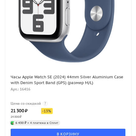
Часы Apple Watch SE (2024) 44mm Silver Aluminium Case
with Denim Sport Band (GPS) (размер M/L)
Арт.: 16416
Цена со скидкой
?
21 300
₽
-
13
%
24 500
₽
6 430 ₽
× 4 платежа в Сплит
В КОРЗИНУ