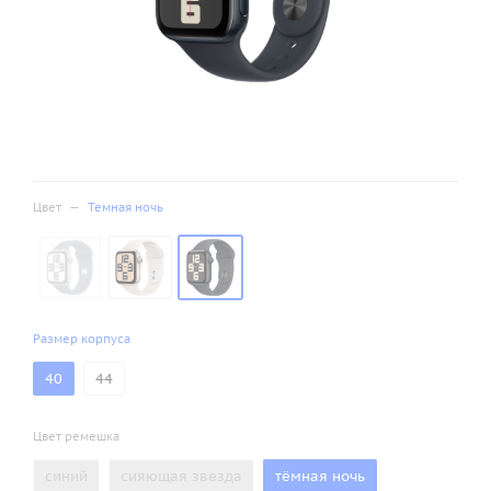
Цвет
—
Темная ночь
Размер корпуса
40
44
Цвет ремешка
синий
сияющая звезда
тёмная ночь