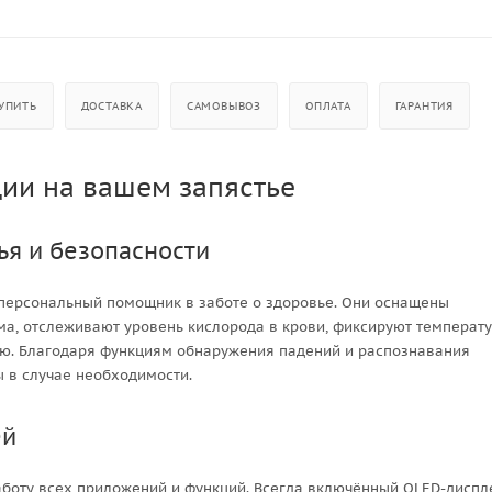
УПИТЬ
ДОСТАВКА
САМОВЫВОЗ
ОПЛАТА
ГАРАНТИЯ
ции на вашем запястье
ья и безопасности
аш персональный помощник в заботе о здоровье. Они оснащены
ма, отслеживают уровень кислорода в крови, фиксируют температ
ию. Благодаря функциям обнаружения падений и распознавания
 в случае необходимости.
ей
аботу всех приложений и функций. Всегда включённый OLED-диспл