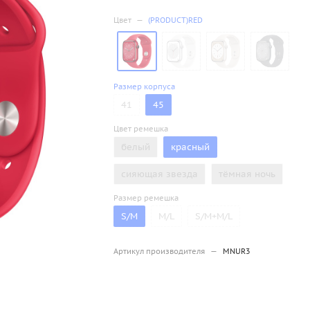
Цвет
—
(PRODUCT)RED
Размер корпуса
41
45
Цвет ремешка
белый
красный
сияющая звезда
тёмная ночь
Размер ремешка
S/M
M/L
S/M+M/L
Артикул производителя
—
MNUR3