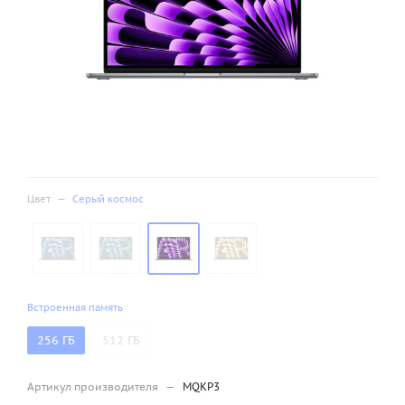
Цвет
—
Серый космос
Встроенная память
256 ГБ
512 ГБ
Артикул производителя
—
MQKP3