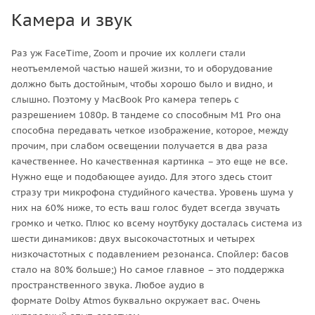
Камера и звук
Раз уж FaceTime, Zoom и прочие их коллеги стали
неотъемлемой частью нашей жизни, то и оборудование
должно быть достойным, чтобы хорошо было и видно, и
слышно. Поэтому у MacBook Pro камера теперь с
разрешением 1080р. В тандеме со способным M1 Pro она
способна передавать четкое изображение, которое, между
прочим, при слабом освещении получается в два раза
качественнее. Но качественная картинка – это еще не все.
Нужно еще и подобающее ауидо. Для этого здесь стоит
стразу три микрофона студийного качества. Уровень шума у
них на 60% ниже, то есть ваш голос будет всегда звучать
громко и четко. Плюс ко всему ноутбуку досталась система из
шести динамиков: двух высокочастотных и четырех
низкочастотных с подавлением резонанса. Спойлер: басов
стало на 80% больше;) Но самое главное – это поддержка
пространственного звука. Любое аудио в
формате Dolby Atmos буквально окружает вас. Очень