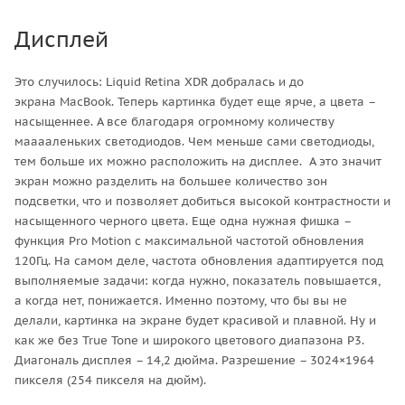
Дисплей
Это случилось: Liquid Retina XDR добралась и до
экрана MacBook. Теперь картинка будет еще ярче, а цвета –
насыщеннее. А все благодаря огромному количеству
мааааленьких светодиодов. Чем меньше сами светодиоды,
тем больше их можно расположить на дисплее. А это значит
экран можно разделить на большее количество зон
подсветки, что и позволяет добиться высокой контрастности и
насыщенного черного цвета. Еще одна нужная фишка –
функция Pro Motion с максимальной частотой обновления
120Гц. На самом деле, частота обновления адаптируется под
выполняемые задачи: когда нужно, показатель повышается,
а когда нет, понижается. Именно поэтому, что бы вы не
делали, картинка на экране будет красивой и плавной. Ну и
как же без True Tone и широкого цветового диапазона Р3.
Диагональ дисплея – 14,2 дюйма. Разрешение – 3024×1964
пикселя (254 пикселя на дюйм).