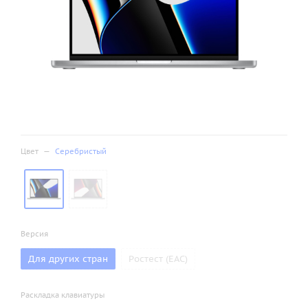
Цвет
—
Серебристый
Версия
Для других стран
Ростест (ЕАС)
Раскладка клавиатуры