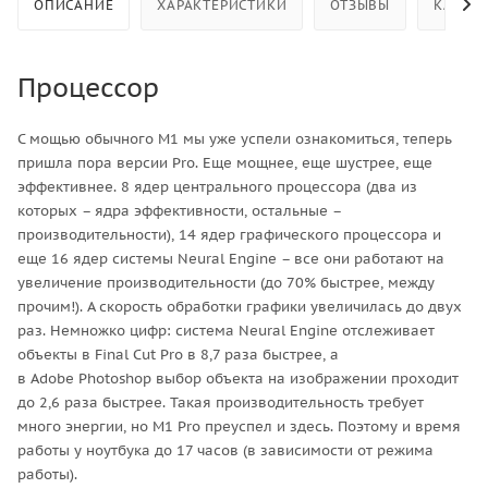
ОПИСАНИЕ
ХАРАКТЕРИСТИКИ
ОТЗЫВЫ
КАК КУ
Процессор
С мощью обычного М1 мы уже успели ознакомиться, теперь
пришла пора версии Pro. Еще мощнее, еще шустрее, еще
эффективнее. 8 ядер центрального процессора (два из
которых – ядра эффективности, остальные –
производительности), 14 ядер графического процессора и
еще 16 ядер системы Neural Engine – все они работают на
увеличение производительности (до 70% быстрее, между
прочим!). А скорость обработки графики увеличилась до двух
раз. Немножко цифр: система Neural Engine отслеживает
объекты в Final Cut Pro в 8,7 раза быстрее, а
в Adobe Photoshop выбор объекта на изображении проходит
до 2,6 раза быстрее. Такая производительность требует
много энергии, но M1 Pro преуспел и здесь. Поэтому и время
работы у ноутбука до 17 часов (в зависимости от режима
работы).