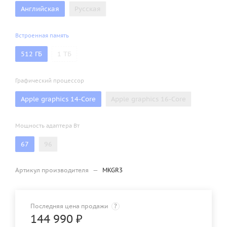
Английская
Русская
Встроенная память
512 ГБ
1 ТБ
Графический процессор
Apple graphics 14-Core
Apple graphics 16-Core
Мощность адаптера Вт
67
96
Артикул производителя
—
MKGR3
Последняя цена продажи
?
144 990
₽