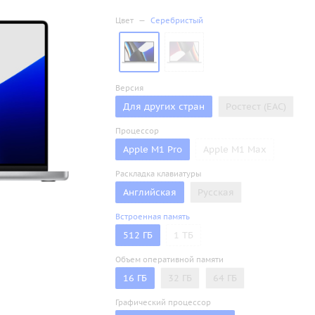
Цвет
—
Серебристый
Версия
Для других стран
Ростест (ЕАС)
Процессор
Apple M1 Pro
Apple M1 Max
Раскладка клавиатуры
Английская
Русская
Встроенная память
512 ГБ
1 ТБ
Объем оперативной памяти
16 ГБ
32 ГБ
64 ГБ
Графический процессор