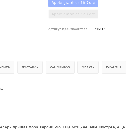
Apple graphics 16-Core
Apple graphics 32-Core
Артикул производителя
—
MK1E3
УПИТЬ
ДОСТАВКА
САМОВЫВОЗ
ОПЛАТА
ГАРАНТИЯ
х.
перь пришла пора версии Pro. Еще мощнее, еще шустрее, еще