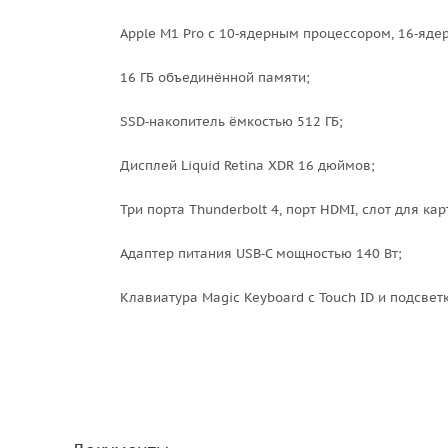
Apple M1 Pro с 10‑ядерным процессором, 16‑ядерны
16 ГБ объединённой памяти;
SSD‑накопитель ёмкостью 512 ГБ;
Дисплей Liquid Retina XDR 16 дюймов;
Три порта Thunderbolt 4, порт HDMI, слот для карт 
Адаптер питания USB‑C мощностью 140 Вт;
Клавиатура Magic Keyboard с Touch ID и подсветк