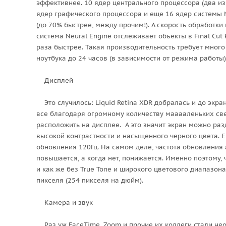
эффективнее. 10 ядер центрального процессора (два из
ядер графического процессора и еще 16 ядер системы 
(до 70% быстрее, между прочим!). А скорость обработк
система Neural Engine отслеживает объекты в Final Cut Pr
раза быстрее. Такая производительность требует много 
ноутбука до 24 часов (в зависимости от режима работы)
Дисплей
Это случилось: Liquid Retina XDR добралась и до экран
все благодаря огромному количеству мааааленьких св
расположить на дисплее. А это значит экран можно раз
высокой контрастности и насыщенного черного цвета. 
обновления 120Гц. На самом деле, частота обновления
повышается, а когда нет, понижается. Именно поэтому, 
и как же без True Tone и широкого цветового диапазон
пикселя (254 пикселя на дюйм).
Камера и звук
Раз уж FaceTime, Zoom и прочие их коллеги стали не