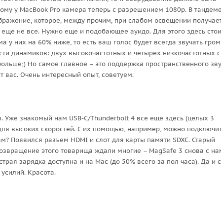
ому у MacBook Pro камера теперь с разрешением 1080р. В тандеме
бражение, которое, между прочим, при слабом освещении получае
о еще не все. Нужно еще и подобающее ауидо. Для этого здесь стои
а у них на 60% ниже, то есть ваш голос будет всегда звучать гром
ести динамиков: двух высокочастотных и четырех низкочастотных с
ольше;) Но самое главное – это поддержка пространственного зву
 вас. Очень интересный опыт, советуем.
. Уже знакомый нам USB-C/Thunderbolt 4 все еще здесь (целых 3
для высоких скоростей. С их помощью, например, можно подключи
там? Появился разъем HDMI и слот для карты памяти SDXC. Старый
возвращение этого товарища ждали многие – MagSafe 3 снова с на
рая зарядка доступна и на Mac (до 50% всего за пол часа). Да и 
усилий. Красота.