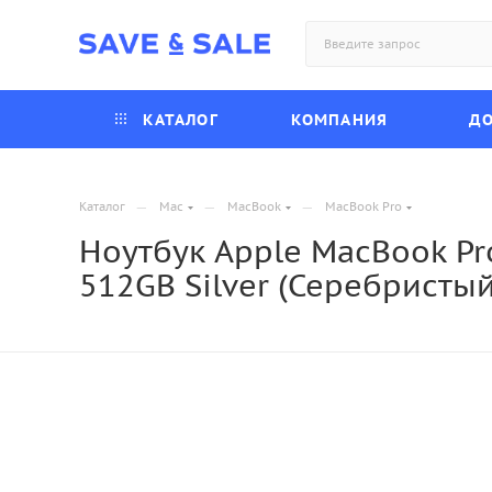
КАТАЛОГ
КОМПАНИЯ
ДО
—
—
—
Каталог
Mac
MacBook
MacBook Pro
Ноутбук Apple MacBook Pro
512GB Silver (Серебристы