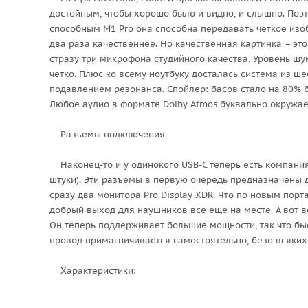
достойным, чтобы хорошо было и видно, и слышно. Поэт
способным M1 Pro она способна передавать четкое изо
два раза качественнее. Но качественная картинка – эт
стразу три микрофона студийного качества. Уровень шум
четко. Плюс ко всему ноутбуку досталась система из ш
подавлением резонанса. Спойлер: басов стало на 80% б
Любое аудио в формате Dolby Atmos буквально окружает
Разъемы подключения
Наконец-то и у одинокого USB-C теперь есть компания
штуки). Эти разъемы в первую очередь предназначены 
сразу два монитора Pro Display XDR. Что по новым пор
добрый выход для наушников все еще на месте. А вот 
Он теперь поддерживает большие мощности, так что быст
провод примагничивается самостоятельно, безо всяких 
Характеристики: