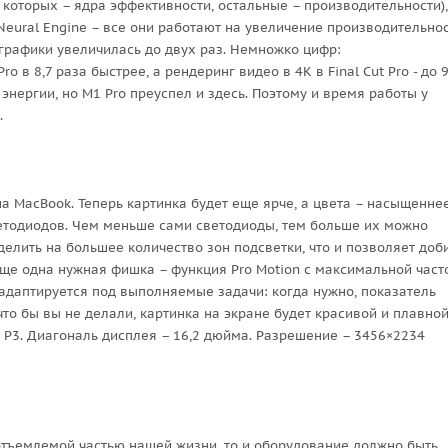
 которых – ядра эффективности, остальные – производительности),
Neural Engine – все они работают на увеличение производительно
и графики увеличилась до двух раз. Немножко цифр:
o в 8,7 раза быстрее, а рендеринг видео в 4К в Final Cut Pro - до 9
энергии, но M1 Pro преуспел и здесь. Поэтому и время работы у
.
а MacBook. Теперь картинка будет еще ярче, а цвета – насыщеннее
етодиодов. Чем меньше сами светодиоды, тем больше их можно
делить на большее количество зон подсветки, что и позволяет доб
Еще одна нужная фишка – функция Pro Motion с максимальной част
 адаптируется под выполняемые задачи: когда нужно, показатель
что бы вы не делали, картинка на экране будет красивой и плавной
а Р3. Диагональ дисплея – 16,2 дюйма. Разрешение – 3456×2234
отъемлемой частью нашей жизни, то и оборудование должно быть