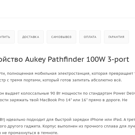
УПИТЬ
ДОСТАВКА
САМОВЫВОЗ
ОПЛАТА
ГАРАНТИЯ
йство Aukey Pathfinder 100W 3-port
о сути, полноценная мобильная электростанция, которая превращает
стр с тремя портами, который готов запитать абсолютно всё.
 он выдает колоссальные 90 Вт мощности по стандартам Power Deli
рости заряжать твой MacBook Pro 14" или 16" прямо в дороге. Не
 Вт) идеально подходит для быстрой зарядки iPhone или iPad. А тре
юбого другого гаджета. Корпус выполнен из прочного сплава для лу
 не промахнуться в темноте.