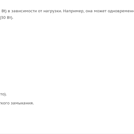
 Вt) в зависимости от нагрузки. Например, она может одновремен
30 Вт).
то).
ткого замыкания.