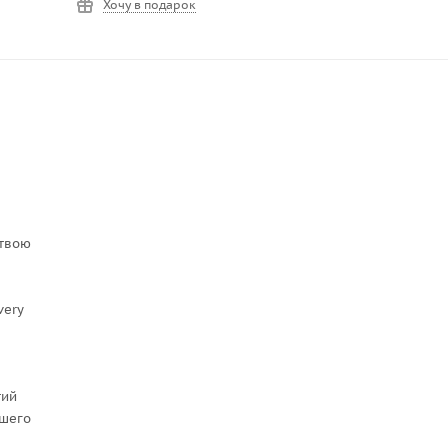
Хочу в подарок
 твою
very
тий
чшего