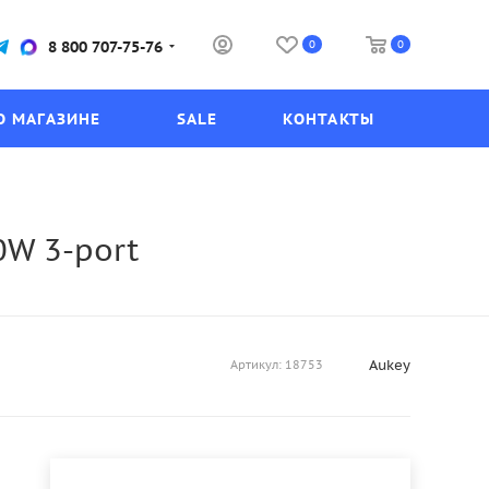
0
0
8 800 707-75-76
О МАГАЗИНЕ
SALE
КОНТАКТЫ
0W 3-port
Aukey
Артикул:
18753