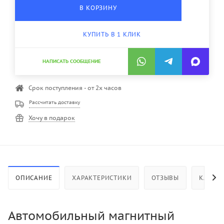
В КОРЗИНУ
КУПИТЬ В 1 КЛИК
НАПИСАТЬ СООБЩЕНИЕ
Срок поступления - от 2х часов
Рассчитать доставку
Хочу в подарок
ОПИСАНИЕ
ХАРАКТЕРИСТИКИ
ОТЗЫВЫ
КАК КУ
Автомобильный магнитный