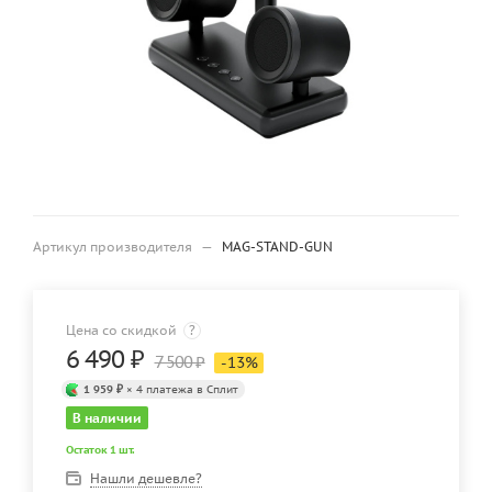
Артикул производителя
—
MAG-STAND-GUN
Цена со скидкой
?
6 490
₽
7 500
₽
-
13
%
1 959 ₽
× 4 платежа в Сплит
В наличии
Остаток 1 шт.
Нашли дешевле?