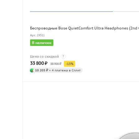
Беспроводные Bose QuietComfort Ultra Headphones (2nd 
Арт.: 19511
В наличии
Цена со скидкой
?
33 800
₽
38 900
₽
-
13
%
10 203 ₽
× 4 платежа в Сплит