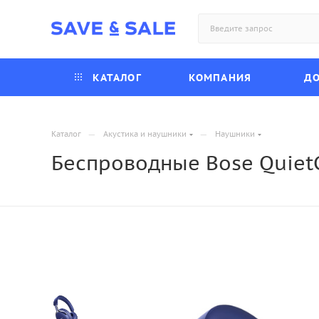
КАТАЛОГ
КОМПАНИЯ
ДО
—
—
Каталог
Акустика и наушники
Наушники
Беспроводные Bose QuietC