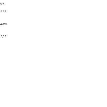
уха.
авая
 дает
 для