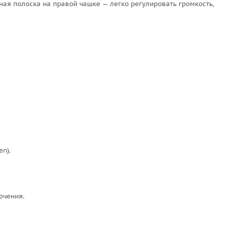
ная полоска на правой чашке — легко регулировать громкость,
n).
ючения.