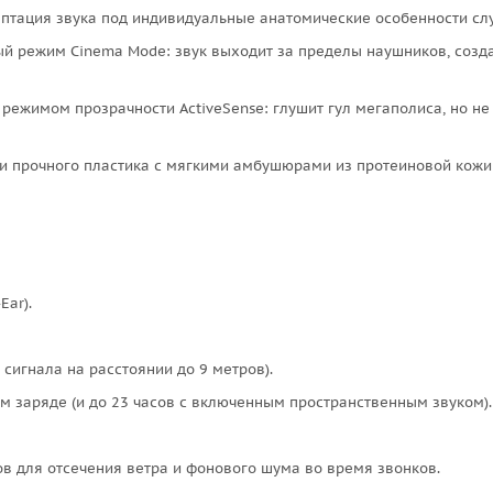
аптация звука под индивидуальные анатомические особенности сл
вый режим Cinema Mode: звук выходит за пределы наушников, созд
ежимом прозрачности ActiveSense: глушит гул мегаполиса, но не
и прочного пластика с мягкими амбушюрами из протеиновой кожи
ar).
 сигнала на расстоянии до 9 метров).
м заряде (и до 23 часов с включенным пространственным звуком).
 для отсечения ветра и фонового шума во время звонков.