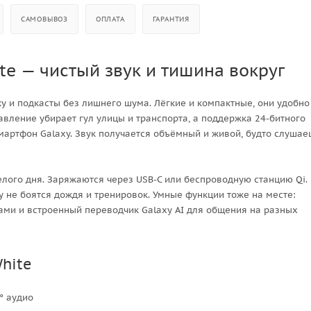
САМОВЫВОЗ
ОПЛАТА
ГАРАНТИЯ
te — чистый звук и тишина вокруг
ку и подкасты без лишнего шума. Лёгкие и компактные, они удобно
вление убирает гул улицы и транспорта, а поддержка 24-битного
мартфон Galaxy. Звук получается объёмный и живой, будто слушае
целого дня. Заряжаются через USB-C или беспроводную станцию Qi.
 не боятся дождя и тренировок. Умные функции тоже на месте:
ами и встроенный переводчик Galaxy AI для общения на разных
White
0° аудио