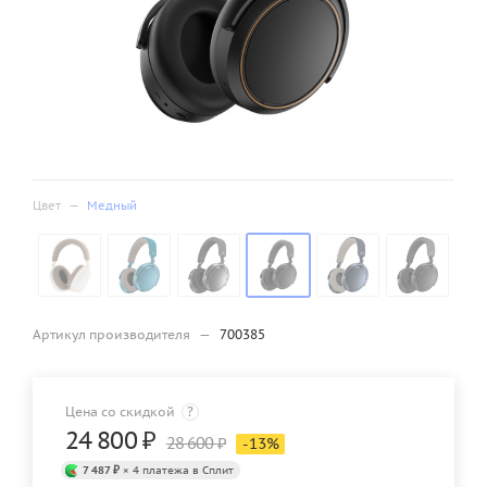
Цвет
—
Медный
Артикул производителя
—
700385
Цена со скидкой
?
24 800
₽
28 600
₽
-
13
%
7 487 ₽
× 4 платежа в Сплит