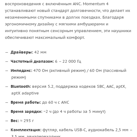
воспроизведения с включённым ANC. Momentum 4
устанавливают новый стандарт долговечности, что делает их
незаменимыми спутниками в долгих поездках. Благодаря
эргономичному дизайну с мягкими амбушюрами и
интуитивно понятным сенсорным управлением, эти наушники
обеспечивают максимальный комфорт.
Драйверы:
42 мм
Частотный диапазон:
6 – 22 000 Гц
Импеданс:
470 Ом (активный режим) / 60 Ом (пассивный
режим)
Bluetooth:
версия 5.2, поддержка кодеков SBC, AAC, aptX,
aptX adaptive
Время работы:
до 60 ч с ANC
Время зарядки:
~2 ч (до 4 ч работы за 5 минут)
Вес:
≈ 293 г
Комплектация:
футляр, кабель USB-C, аудиокабель 2,5 мм –
3,5 мм, авиапереходник