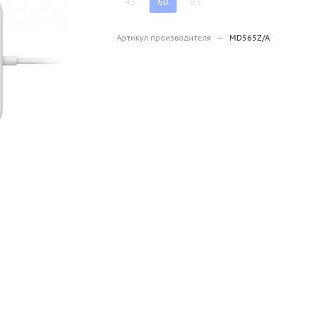
45
60
85
Артикул производителя
—
MD565Z/A