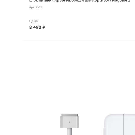
Блок питания Apple MD506Z/A для Apple 85W MagSafe 2
Арт.: 2551
Цена
8 490
₽