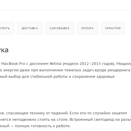
УПИТЬ
ДОСТАВКА
САМОВЫВОЗ
ОПЛАТА
ГАРАНТИЯ
ука
MacBook Pro с дисплеем Retina (модели 2012–2015 годов). Мощно
очно энергии даже при выполнении тяжелых задач вроде рендеринга
ьный выбор для стабильной работы и сохранения здоровья
, спасающее технику от падений. Если кто-то случайно зацепит
танется неподвижно стоять на столе. Встроенный светодиод на раз
еный — полную готовность к работе.