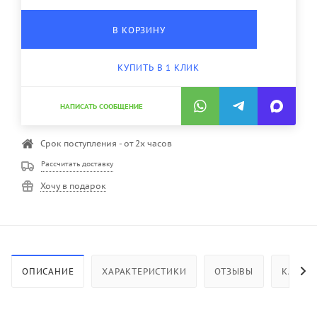
В КОРЗИНУ
КУПИТЬ В 1 КЛИК
НАПИСАТЬ СООБЩЕНИЕ
Срок поступления - от 2х часов
Рассчитать доставку
Хочу в подарок
ОПИСАНИЕ
ХАРАКТЕРИСТИКИ
ОТЗЫВЫ
КАК КУ