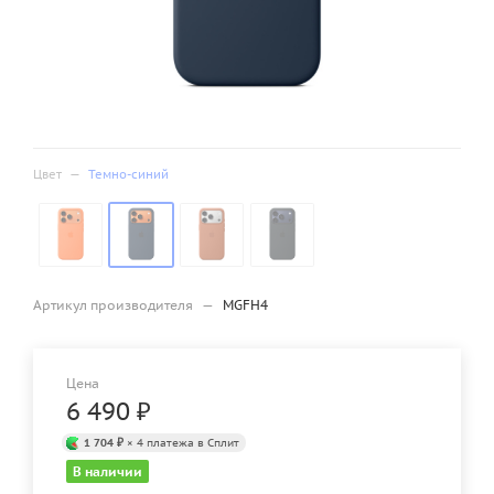
Цвет
—
Темно-синий
Артикул производителя
—
MGFH4
Цена
6 490
₽
1 704 ₽
× 4 платежа в Сплит
В наличии