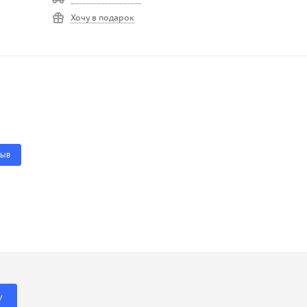
Хочу в подарок
ЗЫВ
У