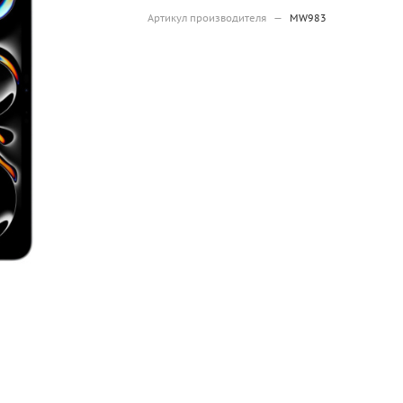
Артикул производителя
—
MW983