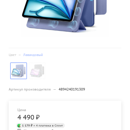
Цвет
—
Лавандовый
Артикул производителя
—
4894240191309
Цена
4 490
₽
1 179 ₽
× 4 платежа в Сплит