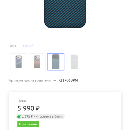
Цвет
—
Синий
Артикул производителя
—
KI1706BPM
Цена
5 990
₽
1 572 ₽
× 4 платежа в Сплит
В наличии