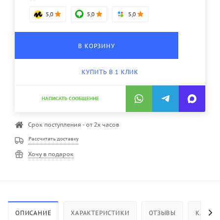
5,0
5,0
5,0
В КОРЗИНУ
КУПИТЬ В 1 КЛИК
НАПИСАТЬ СООБЩЕНИЕ
Срок поступления - от 2х часов
Рассчитать доставку
Хочу в подарок
ОПИСАНИЕ
ХАРАКТЕРИСТИКИ
ОТЗЫВЫ
КАК КУ