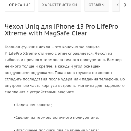
ОПИСАНИЕ
ХАРАКТЕРИСТИКИ
ОТЗЫВЫ
КАК КУ
Чехол Uniq для iPhone 13 Pro LifePro
Xtreme with MagSafe Clear
Главная функция чехла – это конечно же защита.
И LifePro Xtreme отлично с этим справляется. Чехол из
гибкого и прочного термопластичного полиуретана. Бампер
немного толще и крепче, а каждый угол оснащен
воздушными подушками. Такая конструкция позволяет
сгладить последствия после удара или падения телефона. Во
внутреннюю часть корпуса встроены магниты для надежного
сцепления с устройствами MagSafe.
▪Надежная защита;
▪Сделан из термопластичного полиуретана;
▪Воздушные подушки для смягчения удара;