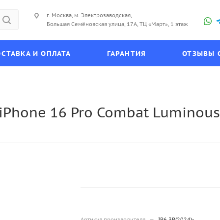
г. Москва, м. Электрозаводская,
Большая Семёновская улица, 17А, ТЦ «Март», 1 этаж
СТАВКА И ОПЛАТА
ГАРАНТИЯ
ОТЗЫВЫ 
iPhone 16 Pro Combat Luminous
Артикул производителя
—
IP6.3P(2024)-