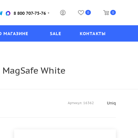
0
0
8 800 707-75-76
О МАГАЗИНЕ
SALE
КОНТАКТЫ
 MagSafe White
Uniq
Артикул:
16362