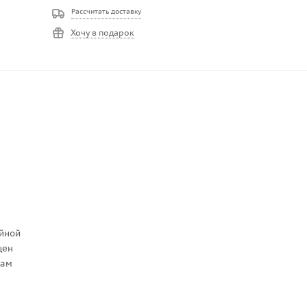
Рассчитать доставку
Хочу в подарок
ойной
щен
вам