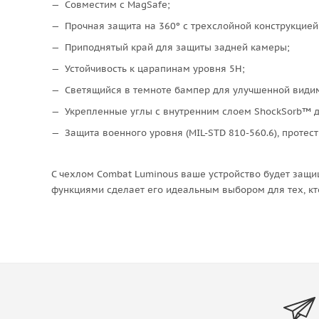
Совместим с MagSafe;
Прочная защита на 360º с трехслойной конструкцие
Приподнятый край для защиты задней камеры;
Устойчивость к царапинам уровня 5H;
Cветящийся в темноте бампер для улучшенной видим
Укрепленные углы с внутренним слоем ShockSorb™ 
Защита военного уровня (MIL-STD 810-560.6), протес
С чехлом Combat Luminous ваше устройство будет защи
функциями сделает его идеальным выбором для тех, кто