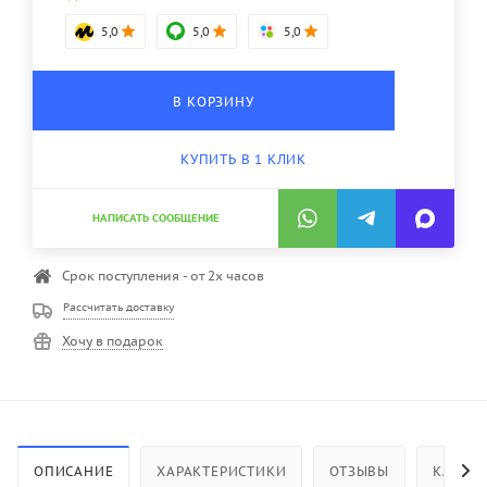
5,0
5,0
5,0
В КОРЗИНУ
КУПИТЬ В 1 КЛИК
НАПИСАТЬ СООБЩЕНИЕ
Срок поступления - от 2х часов
Рассчитать доставку
Хочу в подарок
ОПИСАНИЕ
ХАРАКТЕРИСТИКИ
ОТЗЫВЫ
КАК КУ