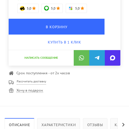
5,0
5,0
5,0
В КОРЗИНУ
КУПИТЬ В 1 КЛИК
НАПИСАТЬ СООБЩЕНИЕ
Срок поступления - от 2х часов
Рассчитать доставку
Хочу в подарок
ОПИСАНИЕ
ХАРАКТЕРИСТИКИ
ОТЗЫВЫ
КАК КУ