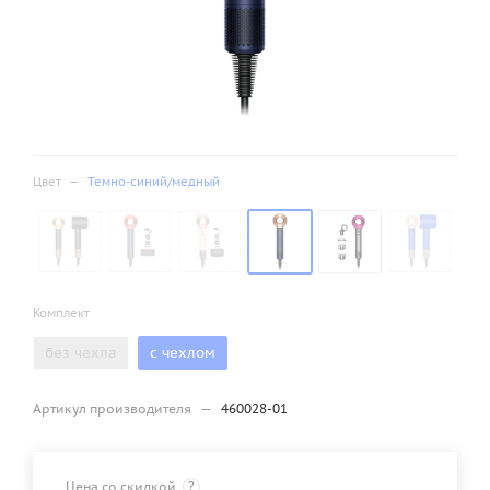
Цвет
—
Темно-синий/медный
Комплект
без чехла
с чехлом
Артикул производителя
—
460028-01
Цена со скидкой
?