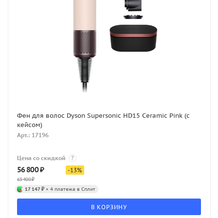
Фен для волос Dyson Supersonic HD15 Ceramic Pink (с
кейсом)
Арт.: 17196
Цена со скидкой
?
56 800
₽
-
13
%
65 400
₽
17 147 ₽
× 4 платежа в Сплит
В КОРЗИНУ