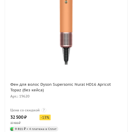
Фен для волос Dyson Supersonic Nural HD16 Apricot
Topaz (без кейса)
Арт.: 19620
Цена со скидкой
?
32 500
₽
-
13
%
37 400
₽
9 811 ₽
× 4 платежа в Сплит