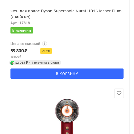
Фен для волос Dyson Supersonic Nural HD16 Jasper Plum
(с кейсом)
Арт.: 17818
В наличии
Цена со скидкой
?
39 800
₽
-
13
%
45 800
₽
12 015 ₽
× 4 платежа в Сплит
В КОРЗИНУ