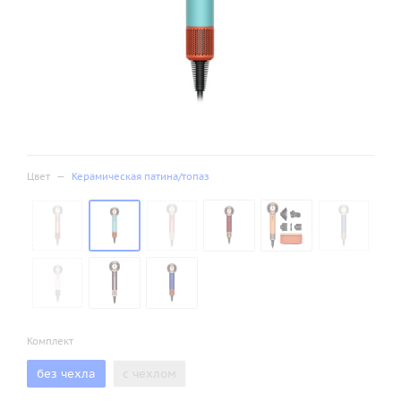
Цвет
—
Керамическая патина/топаз
Комплект
без чехла
с чехлом