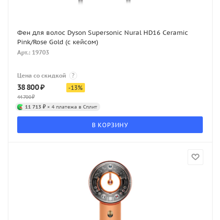
Фен для волос Dyson Supersonic Nural HD16 Ceramic
Pink/Rose Gold (с кейсом)
Арт.: 19703
Цена со скидкой
?
38 800
₽
-
13
%
44 700
₽
11 713 ₽
× 4 платежа в Сплит
В КОРЗИНУ