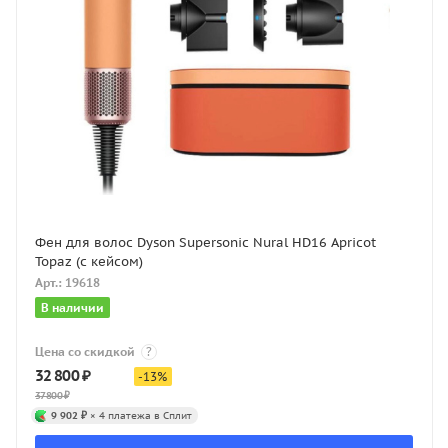
Фен для волос Dyson Supersonic Nural HD16 Apricot
Topaz (с кейсом)
Арт.: 19618
В наличии
Цена со скидкой
?
32 800
₽
-
13
%
37 800
₽
9 902 ₽
× 4 платежа в Сплит