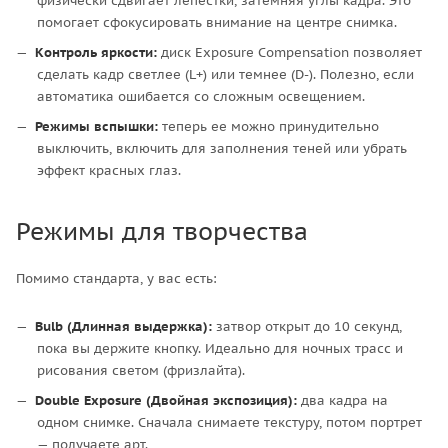
физически сдвигает лепестки, затемняя углы кадра. Это
помогает сфокусировать внимание на центре снимка.
Контроль яркости:
диск Exposure Compensation позволяет
сделать кадр светлее (L+) или темнее (D-). Полезно, если
автоматика ошибается со сложным освещением.
Режимы вспышки:
теперь ее можно принудительно
выключить, включить для заполнения теней или убрать
эффект красных глаз.
Режимы для творчества
Помимо стандарта, у вас есть:
Bulb (Длинная выдержка):
затвор открыт до 10 секунд,
пока вы держите кнопку. Идеально для ночных трасс и
рисования светом (фризлайта).
Double Exposure (Двойная экспозиция):
два кадра на
одном снимке. Сначала снимаете текстуру, потом портрет
— получаете арт.