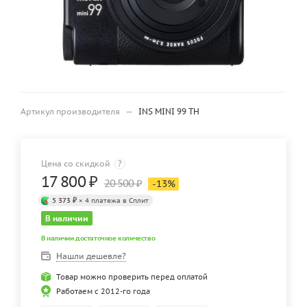
Артикул производителя
—
INS MINI 99 TH
Цена со скидкой
?
17 800
₽
20 500
₽
-
13
%
5 373 ₽
× 4 платежа в Сплит
В наличии
В наличии достаточное количество
Нашли дешевле?
Товар можно проверить перед оплатой
Работаем с 2012-го года