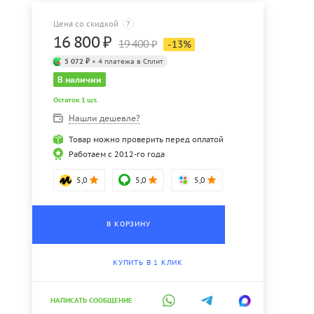
Цена со скидкой
?
16 800
₽
19 400
₽
-
13
%
5 072 ₽
× 4 платежа в Сплит
В наличии
Остаток 1 шт.
Нашли дешевле?
Товар можно проверить перед оплатой
Работаем с 2012-го года
5,0
5,0
5,0
В КОРЗИНУ
КУПИТЬ В 1 КЛИК
НАПИСАТЬ СООБЩЕНИЕ