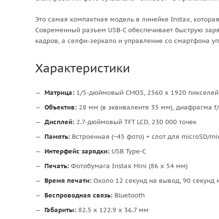
Это самая компактная модель в линейке Instax, котора
Современный разъем USB-C обеспечивает быструю заряд
кадров, а селфи-зеркало и управление со смартфона у
Характеристики
Матрица:
1/5-дюймовый CMOS, 2560 x 1920 пикселей
Объектив:
28 мм (в эквиваленте 35 мм), диафрагма f/
Дисплей:
2.7-дюймовый TFT LCD, 230 000 точек
Память:
Встроенная (~45 фото) + слот для microSD/m
Интерфейс зарядки:
USB Type-C
Печать:
Фотобумага Instax Mini (86 x 54 мм)
Время печати:
Около 12 секунд на вывод, 90 секунд
Беспроводная связь:
Bluetooth
Габариты:
82.5 x 122.9 x 36.7 мм