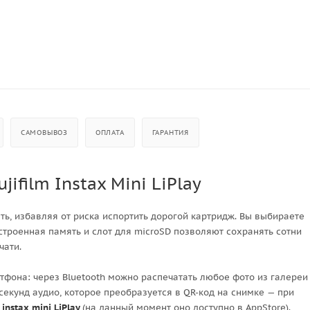
САМОВЫВОЗ
ОПЛАТА
ГАРАНТИЯ
ifilm Instax Mini LiPlay
ь, избавляя от риска испортить дорогой картридж. Вы выбираете
встроенная память и слот для microSD позволяют сохранять сотни
чати.
тфона: через Bluetooth можно распечатать любое фото из галереи
секунд аудио, которое преобразуется в QR-код на снимке — при
instax mini LiPlay
(на данный момент оно доступно в AppStore).