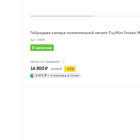
Гибридная камера моментальной печати Fujifilm Instax Min
Арт.: 19085
В наличии
Цена со скидкой
?
16 800
₽
19 400
₽
-
13
%
5 072 ₽
× 4 платежа в Сплит