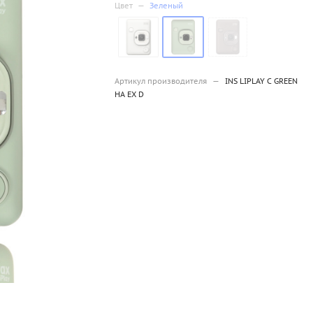
Цвет
—
Зеленый
Артикул производителя
—
INS LIPLAY C GREEN
HA EX D