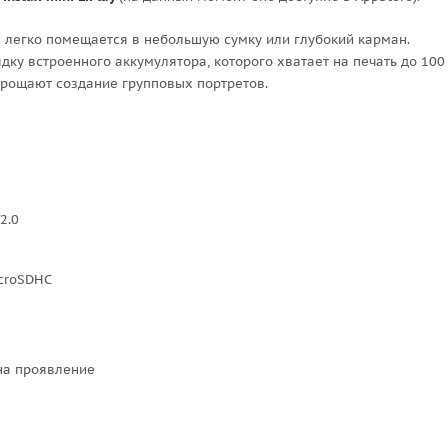
я легко помещается в небольшую сумку или глубокий карман.
ку встроенного аккумулятора, которого хватает на печать до 100
прощают создание групповых портретов.
2.0
icroSDHC
 на проявление