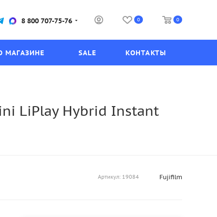
0
0
8 800 707-75-76
О МАГАЗИНЕ
SALE
КОНТАКТЫ
i LiPlay Hybrid Instant
Fujifilm
Артикул:
19084