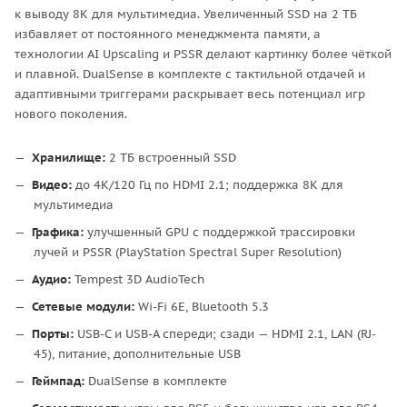
к выводу 8K для мультимедиа. Увеличенный SSD на 2 ТБ
избавляет от постоянного менеджмента памяти, а
технологии AI Upscaling и PSSR делают картинку более чёткой
и плавной. DualSense в комплекте с тактильной отдачей и
адаптивными триггерами раскрывает весь потенциал игр
нового поколения.
Хранилище:
2 ТБ встроенный SSD
Видео:
до 4K/120 Гц по HDMI 2.1; поддержка 8K для
мультимедиа
Графика:
улучшенный GPU с поддержкой трассировки
лучей и PSSR (PlayStation Spectral Super Resolution)
Аудио:
Tempest 3D AudioTech
Сетевые модули:
Wi-Fi 6E, Bluetooth 5.3
Порты:
USB-C и USB-A спереди; сзади — HDMI 2.1, LAN (RJ-
45), питание, дополнительные USB
Геймпад:
DualSense в комплекте