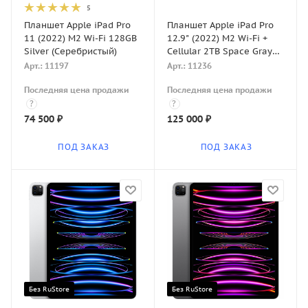
5
Планшет Apple iPad Pro
Планшет Apple iPad Pro
11 (2022) M2 Wi-Fi 128GB
12.9" (2022) M2 Wi-Fi +
Silver (Серебристый)
Cellular 2TB Space Gray
(Серый космос)
Арт.: 11197
Арт.: 11236
Последняя цена продажи
Последняя цена продажи
?
?
74 500
₽
125 000
₽
ПОД ЗАКАЗ
ПОД ЗАКАЗ
Без RuStore
Без RuStore