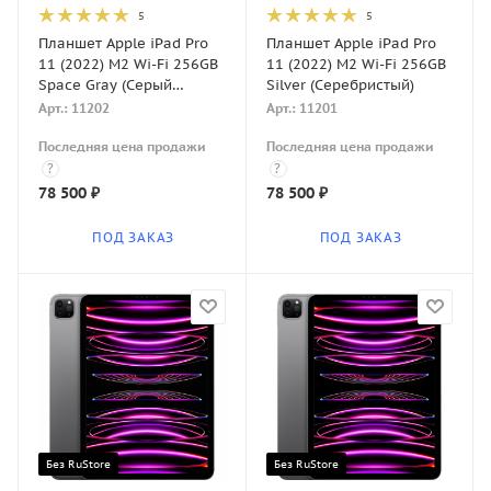
5
5
Планшет Apple iPad Pro
Планшет Apple iPad Pro
11 (2022) M2 Wi-Fi 256GB
11 (2022) M2 Wi-Fi 256GB
Space Gray (Серый
Silver (Серебристый)
космос)
Арт.: 11202
Арт.: 11201
Последняя цена продажи
Последняя цена продажи
?
?
78 500
₽
78 500
₽
ПОД ЗАКАЗ
ПОД ЗАКАЗ
Без RuStore
Без RuStore