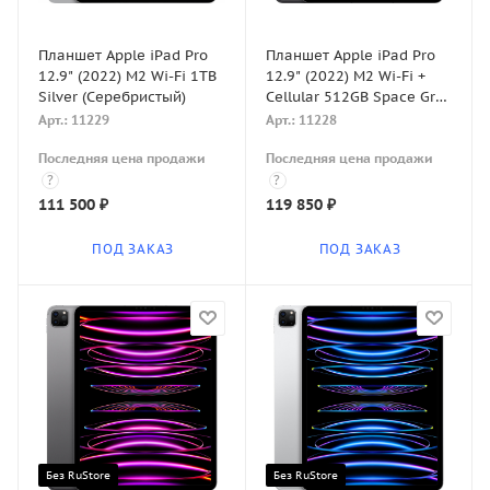
Планшет Apple iPad Pro
Планшет Apple iPad Pro
12.9" (2022) M2 Wi-Fi 1TB
12.9" (2022) M2 Wi-Fi +
Silver (Серебристый)
Cellular 512GB Space Gray
(Серый космос)
Арт.: 11229
Арт.: 11228
Последняя цена продажи
Последняя цена продажи
?
?
111 500
₽
119 850
₽
ПОД ЗАКАЗ
ПОД ЗАКАЗ
Без RuStore
Без RuStore