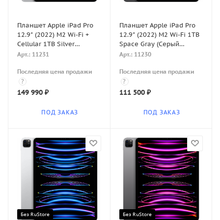
Планшет Apple iPad Pro
Планшет Apple iPad Pro
12.9" (2022) M2 Wi-Fi +
12.9" (2022) M2 Wi-Fi 1TB
Cellular 1TB Silver
Space Gray (Серый
(Серебристый)
космос)
Арт.: 11231
Арт.: 11230
Последняя цена продажи
Последняя цена продажи
?
?
149 990
₽
111 500
₽
ПОД ЗАКАЗ
ПОД ЗАКАЗ
Без RuStore
Без RuStore