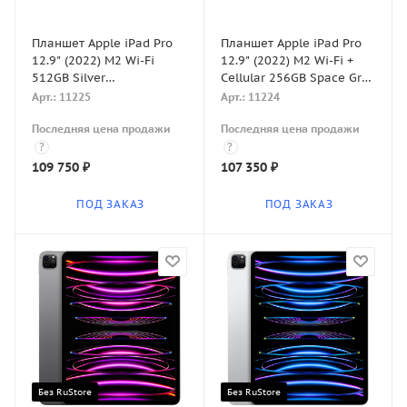
Планшет Apple iPad Pro
Планшет Apple iPad Pro
12.9" (2022) M2 Wi-Fi
12.9" (2022) M2 Wi-Fi +
512GB Silver
Cellular 256GB Space Gray
(Серебристый)
(Серый космос)
Арт.: 11225
Арт.: 11224
Последняя цена продажи
Последняя цена продажи
?
?
109 750
₽
107 350
₽
ПОД ЗАКАЗ
ПОД ЗАКАЗ
Без RuStore
Без RuStore