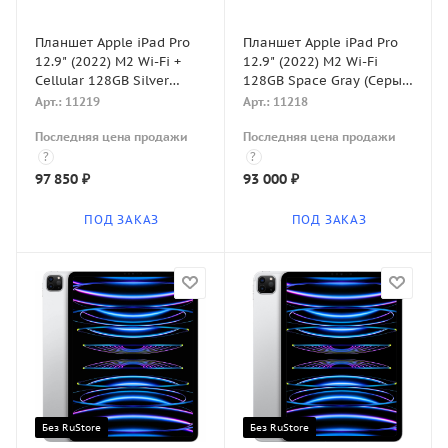
Планшет Apple iPad Pro
Планшет Apple iPad Pro
12.9" (2022) M2 Wi-Fi +
12.9" (2022) M2 Wi-Fi
Cellular 128GB Silver
128GB Space Gray (Серый
(Серебристый)
космос)
Арт.: 11219
Арт.: 11218
Последняя цена продажи
Последняя цена продажи
?
?
97 850
₽
93 000
₽
ПОД ЗАКАЗ
ПОД ЗАКАЗ
Без RuStore
Без RuStore