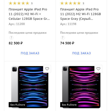
5
5
Планшет Apple iPad Pro
Планшет Apple iPad Pro
11 (2022) M2 Wi-Fi +
11 (2022) M2 Wi-Fi 128GB
Cellular 128GB Space Gray
Space Gray (Серый
(Серый космос)
космос)
Арт.: 11200
Арт.: 11198
Последняя цена продажи
Последняя цена продажи
?
?
82 500
₽
74 500
₽
ПОД ЗАКАЗ
ПОД ЗАКАЗ
Без RuStore
Без RuStore