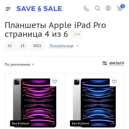
0
Планшеты Apple iPad Pro
страница 4 из 6
176
11
13
2022
Показать еще
ФИЛЬТР
По умолчанию
Без RuStore
Без RuStore