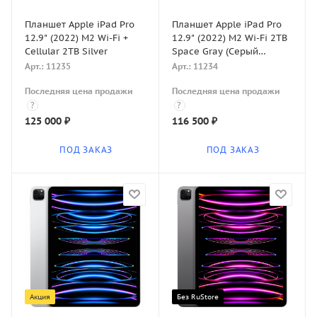
Планшет Apple iPad Pro
Планшет Apple iPad Pro
12.9" (2022) M2 Wi-Fi +
12.9" (2022) M2 Wi-Fi 2TB
Cellular 2TB Silver
Space Gray (Серый
космос)
Арт.: 11235
Арт.: 11234
Последняя цена продажи
Последняя цена продажи
?
?
125 000
₽
116 500
₽
ПОД ЗАКАЗ
ПОД ЗАКАЗ
Акция
Без RuStore