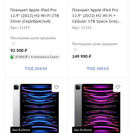
Планшет Apple iPad Pro
Планшет Apple iPad Pro
12.9" (2022) M2 Wi-Fi 2TB
12.9" (2022) M2 Wi-Fi +
Silver (Серебристый)
Cellular 1TB Space Gray
(Серый космос)
Арт.: 11233
Арт.: 11232
Последняя цена продажи
?
Последняя цена продажи
?
92 500
₽
149 990
₽
27 923 ₽
× 4 платежа в Сплит
ПОД ЗАКАЗ
ПОД ЗАКАЗ
Без RuStore
Без RuStore