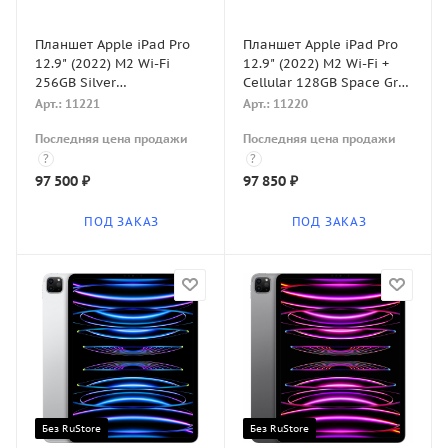
Планшет Apple iPad Pro
Планшет Apple iPad Pro
12.9" (2022) M2 Wi-Fi
12.9" (2022) M2 Wi-Fi +
256GB Silver
Cellular 128GB Space Gray
(Серебристый)
(Серый космос)
Арт.: 11221
Арт.: 11220
Последняя цена продажи
Последняя цена продажи
?
?
97 500
₽
97 850
₽
ПОД ЗАКАЗ
ПОД ЗАКАЗ
Без RuStore
Без RuStore