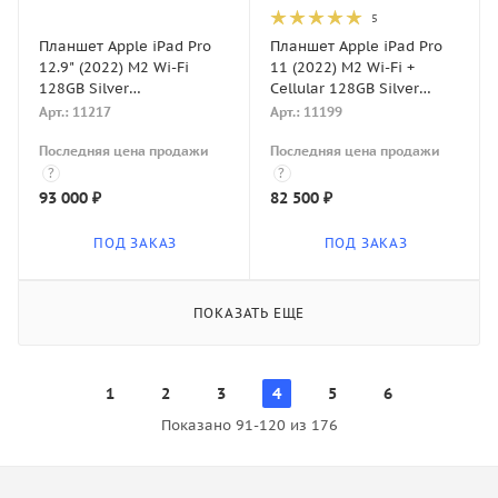
5
Планшет Apple iPad Pro
Планшет Apple iPad Pro
12.9" (2022) M2 Wi-Fi
11 (2022) M2 Wi-Fi +
128GB Silver
Cellular 128GB Silver
(Серебристый)
(Серебристый)
Арт.: 11217
Арт.: 11199
Последняя цена продажи
Последняя цена продажи
?
?
93 000
₽
82 500
₽
ПОД ЗАКАЗ
ПОД ЗАКАЗ
ПОКАЗАТЬ ЕЩЕ
1
2
3
4
5
6
Показано 91-120 из 176