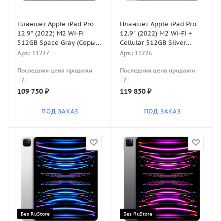
Планшет Apple iPad Pro
Планшет Apple iPad Pro
12.9" (2022) M2 Wi-Fi
12.9" (2022) M2 Wi-Fi +
512GB Space Gray (Серый
Cellular 512GB Silver
космос)
(Серебристый)
Арт.: 11227
Арт.: 11226
Последняя цена продажи
Последняя цена продажи
?
?
109 750
₽
119 850
₽
ПОД ЗАКАЗ
ПОД ЗАКАЗ
Без RuStore
Без RuStore