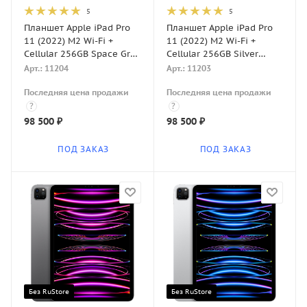
5
5
Планшет Apple iPad Pro
Планшет Apple iPad Pro
11 (2022) M2 Wi-Fi +
11 (2022) M2 Wi-Fi +
Cellular 256GB Space Gray
Cellular 256GB Silver
(Серый космос)
(Серебристый)
Арт.: 11204
Арт.: 11203
Последняя цена продажи
Последняя цена продажи
?
?
98 500
₽
98 500
₽
ПОД ЗАКАЗ
ПОД ЗАКАЗ
Без RuStore
Без RuStore