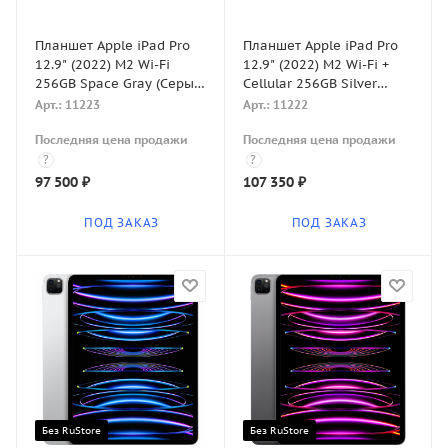
Планшет Apple iPad Pro
Планшет Apple iPad Pro
12.9" (2022) M2 Wi-Fi
12.9" (2022) M2 Wi-Fi +
256GB Space Gray (Серый
Cellular 256GB Silver
космос)
(Серебристый)
Арт.: 11223
Арт.: 11222
Последняя цена продажи
Последняя цена продажи
?
?
97 500
₽
107 350
₽
ПОД ЗАКАЗ
ПОД ЗАКАЗ
Без RuStore
Без RuStore