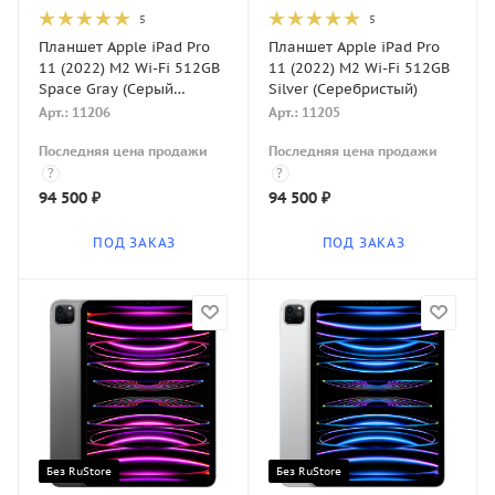
5
5
Планшет Apple iPad Pro
Планшет Apple iPad Pro
11 (2022) M2 Wi-Fi 512GB
11 (2022) M2 Wi-Fi 512GB
Space Gray (Серый
Silver (Серебристый)
космос)
Арт.: 11206
Арт.: 11205
Последняя цена продажи
Последняя цена продажи
?
?
94 500
₽
94 500
₽
ПОД ЗАКАЗ
ПОД ЗАКАЗ
Без RuStore
Без RuStore